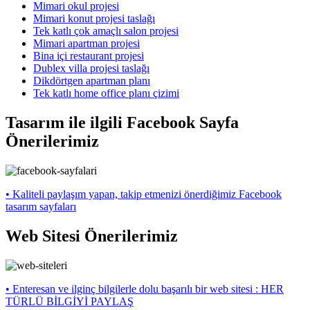
Mimari okul projesi
Mimari konut projesi taslağı
Tek katlı çok amaçlı salon projesi
Mimari apartman projesi
Bina içi restaurant projesi
Dublex villa projesi taslağı
Dikdörtgen apartman planı
Tek katlı home office planı çizimi
Tasarım ile ilgili Facebook Sayfa
Önerilerimiz
• Kaliteli paylaşım yapan, takip etmenizi önerdiğimiz Facebook
tasarım sayfaları
Web Sitesi Önerilerimiz
• Enteresan ve ilginç bilgilerle dolu başarılı bir web sitesi : HER
TÜRLÜ BİLGİYİ PAYLAŞ