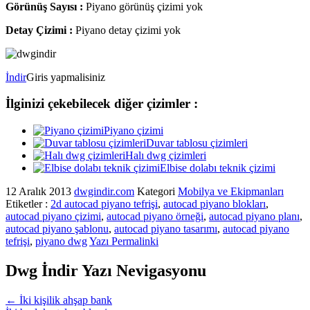
Görünüş Sayısı :
Piyano görünüş çizimi yok
Detay Çizimi :
Piyano detay çizimi yok
İndir
Giris yapmalisiniz
İlginizi çekebilecek diğer çizimler :
Piyano çizimi
Duvar tablosu çizimleri
Halı dwg çizimleri
Elbise dolabı teknik çizimi
12 Aralık 2013
dwgindir.com
Kategori
Mobilya ve Ekipmanları
Etiketler :
2d autocad piyano tefrişi
,
autocad piyano blokları
,
autocad piyano çizimi
,
autocad piyano örneği
,
autocad piyano planı
,
autocad piyano şablonu
,
autocad piyano tasarımı
,
autocad piyano
tefrişi
,
piyano dwg
Yazı Permalinki
Dwg İndir Yazı Nevigasyonu
←
İki kişilik ahşap bank