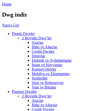
Home
Dwg indir
Yazıyı Gör
Puanlı Dwgler
2 Boyutlu Dwg’ler
Araçlar
Bitki ve Ağaçlar
Çeşitli Dwgler
Detaylar
Elektrik ve Aydınlatmalar
İnsan ve Hayvanlar
Kentsel Objeler
Mobilya ve Ekipmanları
Semboller
Spor ve Rekreasyon
Yapı ve Binalar
Puansız Dwgler
2 Boyutlu Dwg’ler
Araçlar
Bitki ve Ağaçlar
Çeşitli Dwgler