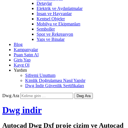
Detaylar
Elektrik ve Aydınlatmalar
İnsan ve Hayvanlar
Kentsel Objeler
Mobilya ve Ekipmanları
Semboller
Spor ve Rekreasyon
Yapı ve Binalar
Blog
Kampanyalar
Puan Satın Al
Giriş Yap
Kayıt Ol
Yardım
Şifremi Unuttum
Kimlik Doğrulaması Nasıl Yapılır
Dwg İndir Güvenlik Sertifikaları
Dwg Ara
Dwg indir
Autocad Dwg Dxf proje çizim ve Autocad