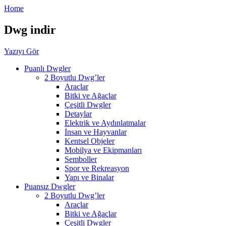
Home
Dwg indir
Yazıyı Gör
Puanlı Dwgler
2 Boyutlu Dwg’ler
Araçlar
Bitki ve Ağaçlar
Çeşitli Dwgler
Detaylar
Elektrik ve Aydınlatmalar
İnsan ve Hayvanlar
Kentsel Objeler
Mobilya ve Ekipmanları
Semboller
Spor ve Rekreasyon
Yapı ve Binalar
Puansız Dwgler
2 Boyutlu Dwg’ler
Araçlar
Bitki ve Ağaçlar
Çeşitli Dwgler