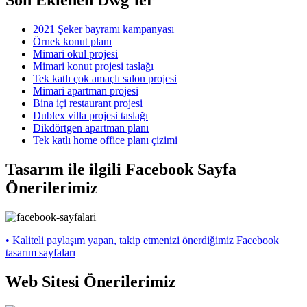
Son Eklenen Dwg’ler
2021 Şeker bayramı kampanyası
Örnek konut planı
Mimari okul projesi
Mimari konut projesi taslağı
Tek katlı çok amaçlı salon projesi
Mimari apartman projesi
Bina içi restaurant projesi
Dublex villa projesi taslağı
Dikdörtgen apartman planı
Tek katlı home office planı çizimi
Tasarım ile ilgili Facebook Sayfa
Önerilerimiz
• Kaliteli paylaşım yapan, takip etmenizi önerdiğimiz Facebook
tasarım sayfaları
Web Sitesi Önerilerimiz