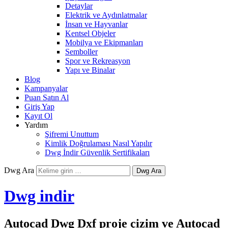
Detaylar
Elektrik ve Aydınlatmalar
İnsan ve Hayvanlar
Kentsel Objeler
Mobilya ve Ekipmanları
Semboller
Spor ve Rekreasyon
Yapı ve Binalar
Blog
Kampanyalar
Puan Satın Al
Giriş Yap
Kayıt Ol
Yardım
Şifremi Unuttum
Kimlik Doğrulaması Nasıl Yapılır
Dwg İndir Güvenlik Sertifikaları
Dwg Ara
Dwg indir
Autocad Dwg Dxf proje çizim ve Autocad