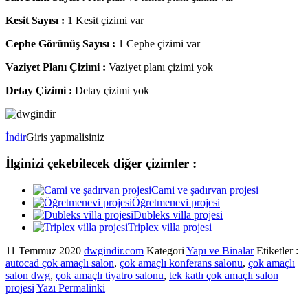
Kesit Sayısı :
1 Kesit çizimi var
Cephe Görünüş Sayısı :
1 Cephe çizimi var
Vaziyet Planı Çizimi :
Vaziyet planı çizimi yok
Detay Çizimi :
Detay çizimi yok
İndir
Giris yapmalisiniz
İlginizi çekebilecek diğer çizimler :
Cami ve şadırvan projesi
Öğretmenevi projesi
Dubleks villa projesi
Triplex villa projesi
11 Temmuz 2020
dwgindir.com
Kategori
Yapı ve Binalar
Etiketler :
autocad çok amaçlı salon
,
çok amaçlı konferans salonu
,
çok amaçlı
salon dwg
,
çok amaçlı tiyatro salonu
,
tek katlı çok amaçlı salon
projesi
Yazı Permalinki