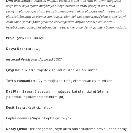
Dwg Açıklaması :
Autocad mağaza elektrik projesi tek katlı bir giyim mağazası
projesidir.Dosya içinde mağazaya ait aydınlatma tesisatı yerleşim planı,tava
yerleşim planı,yangın alarm tesisatı planı,kuvvetli akım planı,seslendirme tesisatı
planı,telefon,data ve otomasyon tesisatı planı,tek hat şeması,zayıf akım projesi,zayıf
akım kolon şeması,tablo yükleme cetveli,gerilim düşüm hesabı,akım kontrolü
hesabı,kompanzasyon hesabı,malzeme listesi ve pano detay çizimleri bulunmaktadır.
Proje İçerik Dili :
Türkçe
Dosya Uzantısı :
dwg
Autocad Versiyonu :
Autocad 2007
Çizgi Kalınlıkları :
Projede çizgi kalınlıkları kullanılmıştır
Tefriş elemanları :
Giyim mağazası tefriş elemanları çizimleri var
Kat Planı Sayısı :
6 adet giyim mağazası kat plan çizimi (planlar
yukarıdaki açıklamada belirtilmiştir)
Kesit Sayısı :
Kesit çizimi yok
Cephe Görünüş Sayısı :
Cephe çizimi yok
Detay Çizimi :
Tek hat şeması,zayıf akım,tablo yükleme cetveli,pano detay