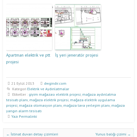
Apartman elektrik ve ptt
İş yeri jeneratör projesi
projesi
21 Eylül 2013
dwgindir.com
Kategori
Elektrik ve Aydınlatmalar
Etiketler :
giyim mağazası elektrik projesi
,
mağaza aydınlatma
tesisatı planı
,
mağaza elektrik projesi
,
mağaza elektrik uygulama
projesi
,
mağaza otomasyon planı
,
mağaza tava yerleşim planı
,
mağaza
yangın alarm tesisatı
Yazı Permalinki
Dwg İndir Yazı Nevigasyonu
←
İstinat duvarı detay çizimleri
Yunus balığı çizimi
→