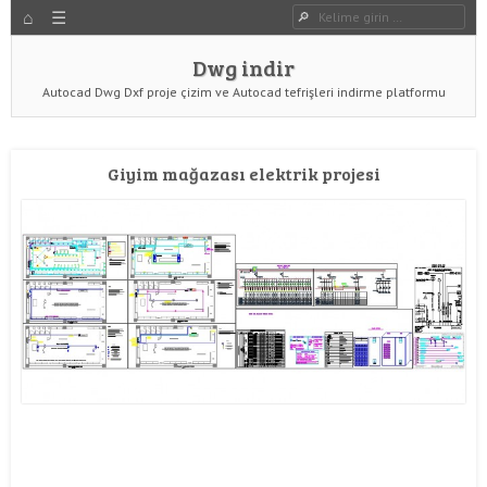
HOME
Dwg indir
Dwg Ara
YAZIYI GÖR
Dwg indir
Autocad Dwg Dxf proje çizim ve Autocad tefrişleri indirme platformu
Giyim mağazası elektrik projesi