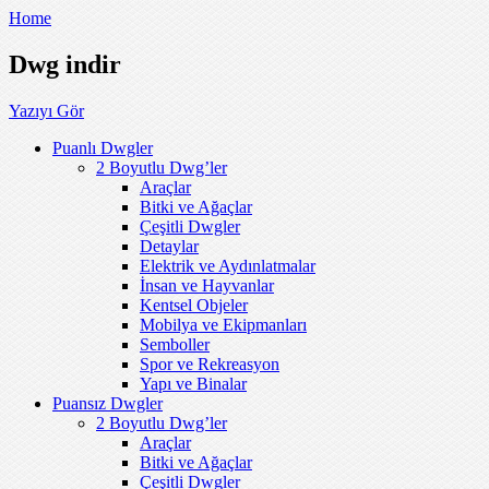
Home
Dwg indir
Yazıyı Gör
Puanlı Dwgler
2 Boyutlu Dwg’ler
Araçlar
Bitki ve Ağaçlar
Çeşitli Dwgler
Detaylar
Elektrik ve Aydınlatmalar
İnsan ve Hayvanlar
Kentsel Objeler
Mobilya ve Ekipmanları
Semboller
Spor ve Rekreasyon
Yapı ve Binalar
Puansız Dwgler
2 Boyutlu Dwg’ler
Araçlar
Bitki ve Ağaçlar
Çeşitli Dwgler