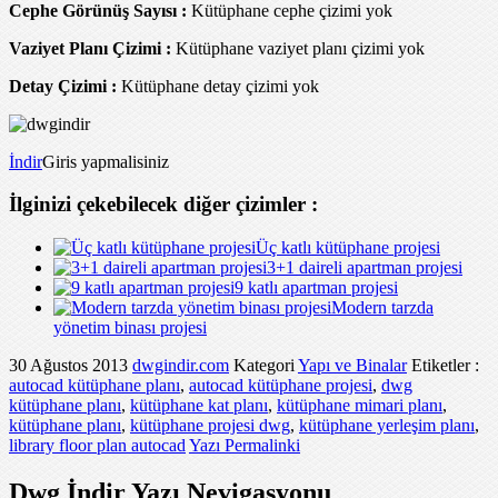
Cephe Görünüş Sayısı :
Kütüphane cephe çizimi yok
Vaziyet Planı Çizimi :
Kütüphane vaziyet planı çizimi yok
Detay Çizimi :
Kütüphane detay çizimi yok
İndir
Giris yapmalisiniz
İlginizi çekebilecek diğer çizimler :
Üç katlı kütüphane projesi
3+1 daireli apartman projesi
9 katlı apartman projesi
Modern tarzda
yönetim binası projesi
30 Ağustos 2013
dwgindir.com
Kategori
Yapı ve Binalar
Etiketler :
autocad kütüphane planı
,
autocad kütüphane projesi
,
dwg
kütüphane planı
,
kütüphane kat planı
,
kütüphane mimari planı
,
kütüphane planı
,
kütüphane projesi dwg
,
kütüphane yerleşim planı
,
library floor plan autocad
Yazı Permalinki
Dwg İndir Yazı Nevigasyonu