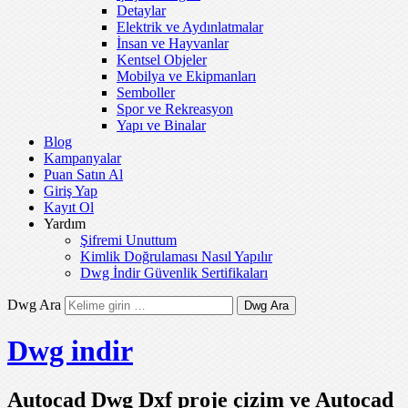
Detaylar
Elektrik ve Aydınlatmalar
İnsan ve Hayvanlar
Kentsel Objeler
Mobilya ve Ekipmanları
Semboller
Spor ve Rekreasyon
Yapı ve Binalar
Blog
Kampanyalar
Puan Satın Al
Giriş Yap
Kayıt Ol
Yardım
Şifremi Unuttum
Kimlik Doğrulaması Nasıl Yapılır
Dwg İndir Güvenlik Sertifikaları
Dwg Ara
Dwg indir
Autocad Dwg Dxf proje çizim ve Autocad