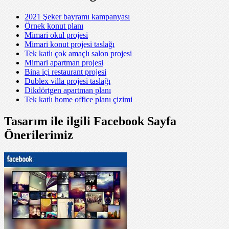
2021 Şeker bayramı kampanyası
Örnek konut planı
Mimari okul projesi
Mimari konut projesi taslağı
Tek katlı çok amaçlı salon projesi
Mimari apartman projesi
Bina içi restaurant projesi
Dublex villa projesi taslağı
Dikdörtgen apartman planı
Tek katlı home office planı çizimi
Tasarım ile ilgili Facebook Sayfa
Önerilerimiz