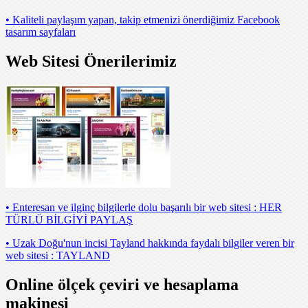
• Kaliteli paylaşım yapan, takip etmenizi önerdiğimiz Facebook
tasarım sayfaları
Web Sitesi Önerilerimiz
• Enteresan ve ilginç bilgilerle dolu başarılı bir web sitesi : HER
TÜRLÜ BİLGİYİ PAYLAŞ
• Uzak Doğu'nun incisi Tayland hakkında faydalı bilgiler veren bir
web sitesi : TAYLAND
Online ölçek çeviri ve hesaplama
makinesi