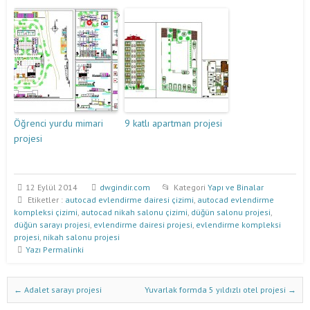
Öğrenci yurdu mimari
9 katlı apartman projesi
projesi
12 Eylül 2014
dwgindir.com
Kategori
Yapı ve Binalar
Etiketler :
autocad evlendirme dairesi çizimi
,
autocad evlendirme
kompleksi çizimi
,
autocad nikah salonu çizimi
,
düğün salonu projesi
,
düğün sarayı projesi
,
evlendirme dairesi projesi
,
evlendirme kompleksi
projesi
,
nikah salonu projesi
Yazı Permalinki
Dwg İndir Yazı Nevigasyonu
←
Adalet sarayı projesi
Yuvarlak formda 5 yıldızlı otel projesi
→