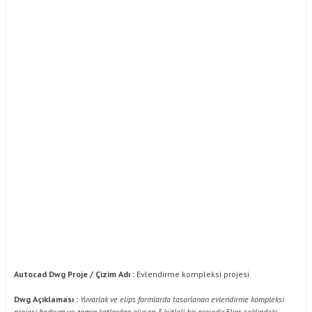
Autocad Dwg Proje / Çizim Adı :
Evlendirme kompleksi projesi
Dwg Açıklaması :
Yuvarlak ve elips formlarda tasarlanan evlendirme kompleksi
projesi bodrum ve zemin katlardan oluşan 3 kütleli bir projedir.Elips şeklindeki