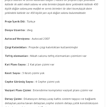
kütlede iki adet nikah salonu ve arka birimleri,büyük daire şeklindeki kütlede 450
kişilik düğün salonu,ana mutfak ve servis birimleri ile idari kısım,küçük daire
şeklindeki kütlede ise 450 kişilik yarı açık düğün salonu bulunmaktadır.
Proje İçerik Dili :
Türkçe
Dosya Uzantısı :
dwg
Autocad Versiyonu :
Autocad 2007
Çizgi Kalınlıkları :
Projede çizgi kalınlıkları kullanılmıştır
Tefriş elemanları :
Nikah salonu tefriş elemanları çizimleri var
Kat Planı Sayısı :
2 Kat plan çizimi var
Kesit Sayısı :
3 Kesit çizimi yok
Cephe Görünüş Sayısı :
4 Cephe çizimi yok
Vaziyet Planı Çizimi :
Evlendirme kompleksi vaziyet planı çizimi var
Detay Çizimi :
Dilatasyon detayı,uzay kafes sistem taşıyıcı ve bağlantı
detayları,asma tavan detayları,cephe sistem detayı,çelik konstrüksiyon