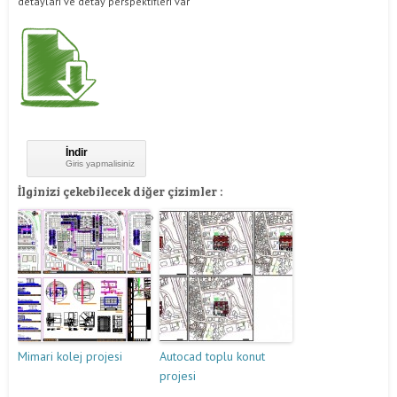
detayları ve detay perspektifleri var
İndir
Giris yapmalisiniz
İlginizi çekebilecek diğer çizimler :
Mimari kolej projesi
Autocad toplu konut
projesi