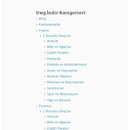
Dwg İndir Kategorieri
Blog
Kampanyalar
Puanlı
2 Boyutlu Dwg'ler
Araçlar
Bitki ve Ağaçlar
Çeşitli Dwgler
Detaylar
Elektrik ve Aydınlatmalar
İnsan ve Hayvanlar
Kentsel Objeler
Mobilya ve Ekipmanları
Semboller
Spor ve Rekreasyon
Yapı ve Binalar
Puansız
2 Boyutlu Dwg'ler
Araçlar
Bitki ve Ağaçlar
Çeşitli Dwgler