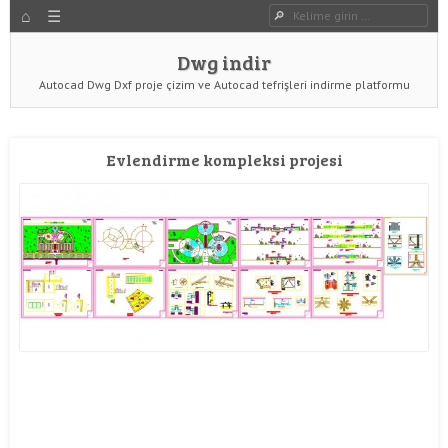
HOME
Dwg indir
Dwg Ara
YAZIYI GÖR
Dwg indir
Autocad Dwg Dxf proje çizim ve Autocad tefrişleri indirme platformu
Evlendirme kompleksi projesi