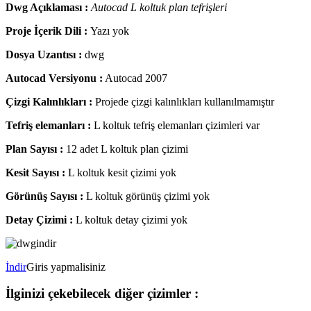
Dwg Açıklaması :
Autocad L koltuk plan tefrişleri
Proje İçerik Dili :
Yazı yok
Dosya Uzantısı :
dwg
Autocad Versiyonu :
Autocad 2007
Çizgi Kalınlıkları :
Projede çizgi kalınlıkları kullanılmamıştır
Tefriş elemanları :
L koltuk tefriş elemanları çizimleri var
Plan Sayısı :
12 adet L koltuk plan çizimi
Kesit Sayısı :
L koltuk kesit çizimi yok
Görünüş Sayısı :
L koltuk görünüş çizimi yok
Detay Çizimi :
L koltuk detay çizimi yok
İndir
Giris yapmalisiniz
İlginizi çekebilecek diğer çizimler :