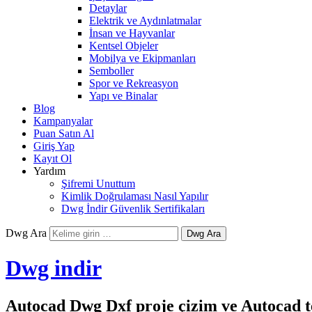
Detaylar
Elektrik ve Aydınlatmalar
İnsan ve Hayvanlar
Kentsel Objeler
Mobilya ve Ekipmanları
Semboller
Spor ve Rekreasyon
Yapı ve Binalar
Blog
Kampanyalar
Puan Satın Al
Giriş Yap
Kayıt Ol
Yardım
Şifremi Unuttum
Kimlik Doğrulaması Nasıl Yapılır
Dwg İndir Güvenlik Sertifikaları
Dwg Ara
Dwg indir
Autocad Dwg Dxf proje çizim ve Autocad te