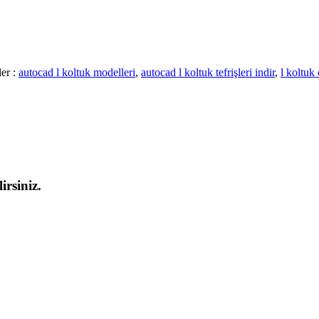
ler :
autocad l koltuk modelleri
,
autocad l koltuk tefrişleri indir
,
l koltuk 
irsiniz.