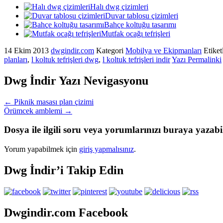
Halı dwg çizimleri
Duvar tablosu çizimleri
Bahçe koltuğu tasarımı
Mutfak ocağı tefrişleri
14 Ekim 2013
dwgindir.com
Kategori
Mobilya ve Ekipmanları
Etiket
planları
,
l koltuk tefrişleri dwg
,
l koltuk tefrişleri indir
Yazı Permalinki
Dwg İndir Yazı Nevigasyonu
←
Piknik masası plan çizimi
Örümcek amblemi
→
Dosya ile ilgili soru veya yorumlarınızı buraya yazabil
Yorum yapabilmek için
giriş yapmalısınız
.
Dwg İndir’i Takip Edin
Dwgindir.com Facebook