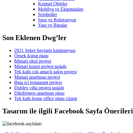
Kentsel Objeler
Mobilya ve Ekipmanları
Semboller
Spor ve Rekreasyon
Yapı ve Binalar
Son Eklenen Dwg’ler
2021 Şeker bayramı kampanyası
Örnek konut planı
Mimari okul projesi
Mimari konut projesi taslağı
Tek katlı çok amaçlı salon projesi
Mimari apartman projesi
Bina içi restaurant projesi
Dublex villa projesi taslağı
Dikdörtgen apartman planı
Tek katlı home office planı çizimi
Tasarım ile ilgili Facebook Sayfa Öneriler