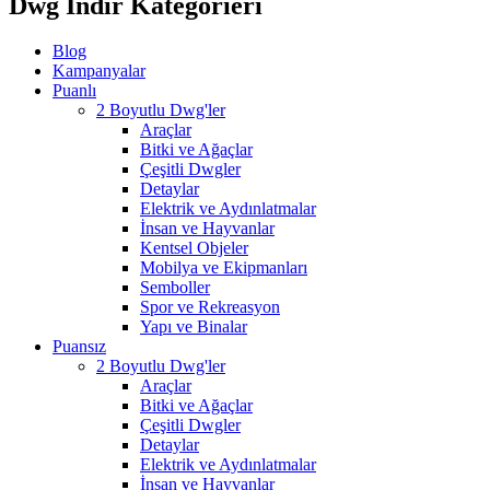
Dwg İndir Kategorieri
Blog
Kampanyalar
Puanlı
2 Boyutlu Dwg'ler
Araçlar
Bitki ve Ağaçlar
Çeşitli Dwgler
Detaylar
Elektrik ve Aydınlatmalar
İnsan ve Hayvanlar
Kentsel Objeler
Mobilya ve Ekipmanları
Semboller
Spor ve Rekreasyon
Yapı ve Binalar
Puansız
2 Boyutlu Dwg'ler
Araçlar
Bitki ve Ağaçlar
Çeşitli Dwgler
Detaylar
Elektrik ve Aydınlatmalar
İnsan ve Hayvanlar