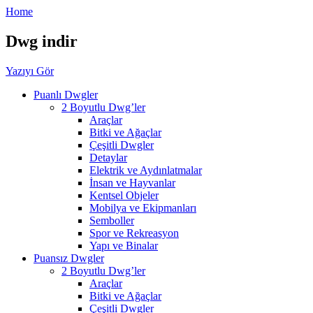
Home
Dwg indir
Yazıyı Gör
Puanlı Dwgler
2 Boyutlu Dwg’ler
Araçlar
Bitki ve Ağaçlar
Çeşitli Dwgler
Detaylar
Elektrik ve Aydınlatmalar
İnsan ve Hayvanlar
Kentsel Objeler
Mobilya ve Ekipmanları
Semboller
Spor ve Rekreasyon
Yapı ve Binalar
Puansız Dwgler
2 Boyutlu Dwg’ler
Araçlar
Bitki ve Ağaçlar
Çeşitli Dwgler