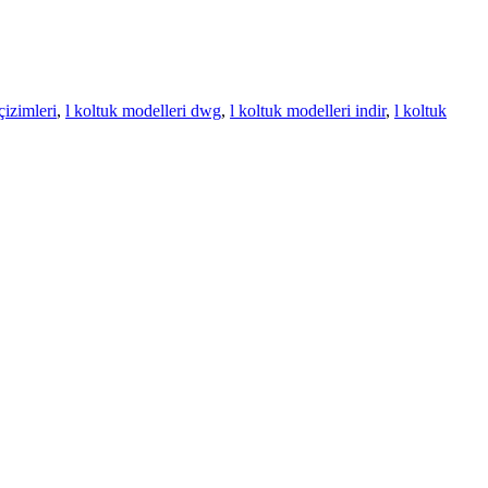
çizimleri
,
l koltuk modelleri dwg
,
l koltuk modelleri indir
,
l koltuk