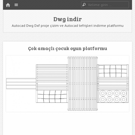
HOME
Dwg indir
Dwg Ara
YAZIYI GÖR
Dwg indir
Autocad Dwg Dxf proje çizim ve Autocad tefrişleri indirme platformu
Çok amaçlı çocuk oyun platformu