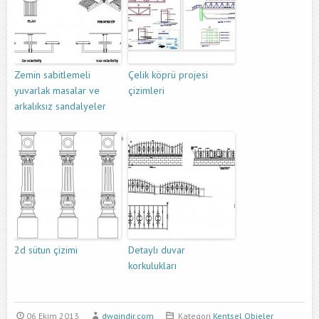
Zemin sabitlemeli
Çelik köprü projesi
yuvarlak masalar ve
çizimleri
arkalıksız sandalyeler
2d sütun çizimi
Detaylı duvar
korkulukları
06 Ekim 2013
dwgindir.com
Kategori
Kentsel Objeler