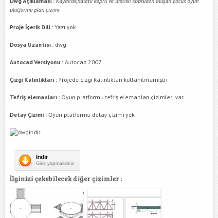
Dwg Açıklaması :
Kaydırak,halatlı köprü ve lastikli köprüden oluşan çocuk oyun
platformu plan çizimi
Proje İçerik Dili :
Yazı yok
Dosya Uzantısı :
dwg
Autocad Versiyonu :
Autocad 2007
Çizgi Kalınlıkları :
Projede çizgi kalınlıkları kullanılmamıştır
Tefriş elemanları :
Oyun platformu tefriş elemanları çizimleri var
Detay Çizimi :
Oyun platformu detay çizimi yok
İndir
Giris yapmalisiniz
İlginizi çekebilecek diğer çizimler :