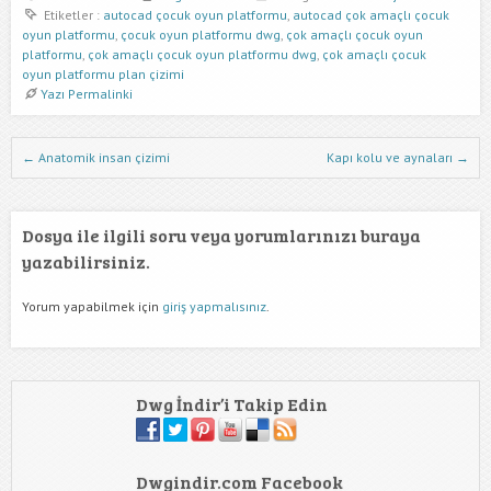
Etiketler :
autocad çocuk oyun platformu
,
autocad çok amaçlı çocuk
oyun platformu
,
çocuk oyun platformu dwg
,
çok amaçlı çocuk oyun
platformu
,
çok amaçlı çocuk oyun platformu dwg
,
çok amaçlı çocuk
oyun platformu plan çizimi
Yazı Permalinki
Dwg İndir Yazı Nevigasyonu
←
Anatomik insan çizimi
Kapı kolu ve aynaları
→
Dosya ile ilgili soru veya yorumlarınızı buraya
yazabilirsiniz.
Yorum yapabilmek için
giriş yapmalısınız
.
Dwg İndir’i Takip Edin
Dwgindir.com Facebook