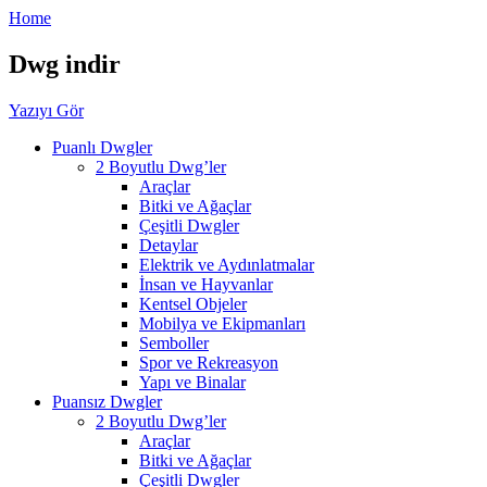
Home
Dwg indir
Yazıyı Gör
Puanlı Dwgler
2 Boyutlu Dwg’ler
Araçlar
Bitki ve Ağaçlar
Çeşitli Dwgler
Detaylar
Elektrik ve Aydınlatmalar
İnsan ve Hayvanlar
Kentsel Objeler
Mobilya ve Ekipmanları
Semboller
Spor ve Rekreasyon
Yapı ve Binalar
Puansız Dwgler
2 Boyutlu Dwg’ler
Araçlar
Bitki ve Ağaçlar
Çeşitli Dwgler