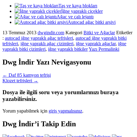
Taş ve kaya blokları
İğne yapraklı çiçekler
Ağaç ve çalı lejantı
Autocad ağaç bitki arşivi
13 Temmuz 2013
dwgindir.com
Kategori
Bitki ve Ağaçlar
Etiketler
:
autocad iğne yapraklı ağaç tefrişleri
,
autocad iğne yapraklı bitki
tefrişleri
,
iğne yapraklı ağaç çizimleri
,
iğne yapraklı ağaçlar
,
iğne
yapraklı bitki çizimleri
,
iğne yapraklı bitkiler
Yazı Permalinki
Dwg İndir Yazı Nevigasyonu
←
Daf 85 kamyon tefrişi
Klozet tefrişleri
→
Dosya ile ilgili soru veya yorumlarınızı buraya
yazabilirsiniz.
Yorum yapabilmek için
giriş yapmalısınız
.
Dwg İndir’i Takip Edin