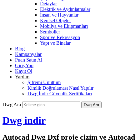
Detaylar
Elektrik ve Aydınlatmalar
İnsan ve Hayvanlar
Kentsel Objeler
Mobilya ve Ekipmanları
Semboller
Spor ve Rekreasyon
Yapı ve Binalar
Blog
Kampanyalar
Puan Satın Al
Giriş Yap
Kayıt Ol
Yardım
Şifremi Unuttum
Kimlik Doğrulaması Nasıl Yapılır
Dwg İndir Güvenlik Sertifikaları
Dwg Ara
Dwg indir
Autocad Dwg Dxf proje çizim ve Autocad