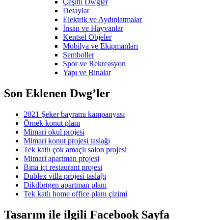
Çeşitli Dwgler
Detaylar
Elektrik ve Aydınlatmalar
İnsan ve Hayvanlar
Kentsel Objeler
Mobilya ve Ekipmanları
Semboller
Spor ve Rekreasyon
Yapı ve Binalar
Son Eklenen Dwg’ler
2021 Şeker bayramı kampanyası
Örnek konut planı
Mimari okul projesi
Mimari konut projesi taslağı
Tek katlı çok amaçlı salon projesi
Mimari apartman projesi
Bina içi restaurant projesi
Dublex villa projesi taslağı
Dikdörtgen apartman planı
Tek katlı home office planı çizimi
Tasarım ile ilgili Facebook Sayfa