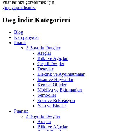
Puanlarınızı görebilmek için
giriş yapmalısınız.
Dwg İndir Kategorieri
Blog
Kampanyalar
Puanlı
2 Boyutlu Dwg'ler
Araçlar
Bitki ve Ağaçlar
Çeşitli Dwgler
Detaylar
Elektrik ve Aydınlatmalar
İnsan ve Hayvanlar
Kentsel Objeler
Mobilya ve Ekipmanları
Semboller
Spor ve Rekreasyon
Yapı ve Binalar
Puansız
2 Boyutlu Dwg'ler
Araçlar
Bitki ve Ağaçlar