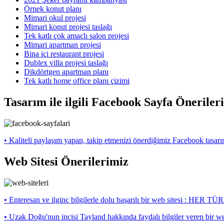
Örnek konut planı
Mimari okul projesi
Mimari konut projesi taslağı
Tek katlı çok amaçlı salon projesi
Mimari apartman projesi
Bina içi restaurant projesi
Dublex villa projesi taslağı
Dikdörtgen apartman planı
Tek katlı home office planı çizimi
Tasarım ile ilgili Facebook Sayfa Öneriler
• Kaliteli paylaşım yapan, takip etmenizi önerdiğimiz Facebook tasarı
Web Sitesi Önerilerimiz
• Enteresan ve ilginç bilgilerle dolu başarılı bir web sitesi : H
• Uzak Doğu'nun incisi Tayland hakkında faydalı bilgiler veren bir