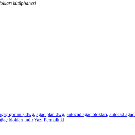
lokları kütüphanesi
ağaç görünüş dwg
,
ağaç plan dwg
,
autocad ağaç blokları
,
autocad ağaç 
ağaç blokları indir
Yazı Permalinki