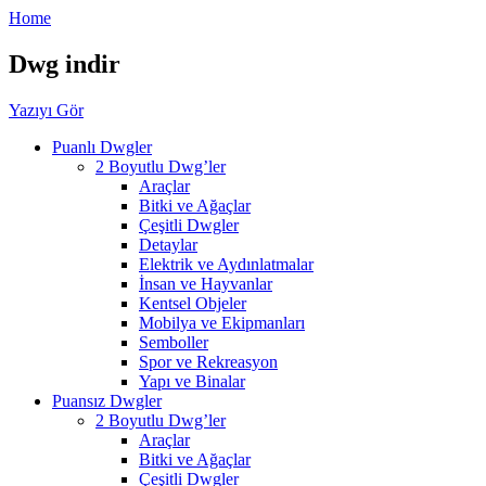
Home
Dwg indir
Yazıyı Gör
Puanlı Dwgler
2 Boyutlu Dwg’ler
Araçlar
Bitki ve Ağaçlar
Çeşitli Dwgler
Detaylar
Elektrik ve Aydınlatmalar
İnsan ve Hayvanlar
Kentsel Objeler
Mobilya ve Ekipmanları
Semboller
Spor ve Rekreasyon
Yapı ve Binalar
Puansız Dwgler
2 Boyutlu Dwg’ler
Araçlar
Bitki ve Ağaçlar
Çeşitli Dwgler