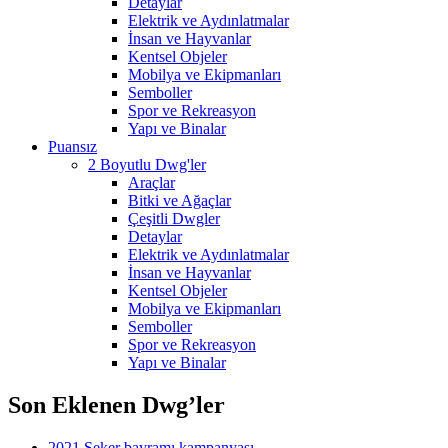
Detaylar
Elektrik ve Aydınlatmalar
İnsan ve Hayvanlar
Kentsel Objeler
Mobilya ve Ekipmanları
Semboller
Spor ve Rekreasyon
Yapı ve Binalar
Puansız
2 Boyutlu Dwg'ler
Araçlar
Bitki ve Ağaçlar
Çeşitli Dwgler
Detaylar
Elektrik ve Aydınlatmalar
İnsan ve Hayvanlar
Kentsel Objeler
Mobilya ve Ekipmanları
Semboller
Spor ve Rekreasyon
Yapı ve Binalar
Son Eklenen Dwg’ler
2021 Şeker bayramı kampanyası