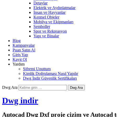
Detaylar
Elektrik ve Aydınlatmalar
İnsan ve Hayvanlar
Kentsel Objeler
Mobilya ve Ekipmanları
Semboller
Spor ve Rekreasyon
Yapı ve Binalar
Blog
Kampanyalar
Puan Satın Al
Giriş Yap
Kayıt Ol
Yardım
Şifremi Unuttum
Kimlik Doğrulaması Nasıl Yapılır
Dwg İndir Güvenlik Sertifikaları
Dwg Ara
Dwg indir
Autocad Dwg Dxf proje çizim ve Autocad te