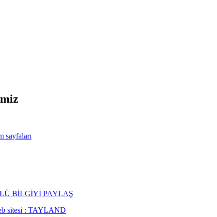
imiz
m sayfaları
ER TÜRLÜ BİLGİYİ PAYLAŞ
 web sitesi : TAYLAND