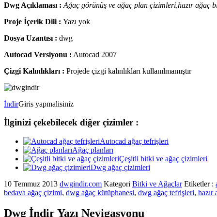
Dwg Açıklaması :
Ağaç görünüş ve ağaç plan çizimleri,hazır ağaç b
Proje İçerik Dili :
Yazı yok
Dosya Uzantısı :
dwg
Autocad Versiyonu :
Autocad 2007
Çizgi Kalınlıkları :
Projede çizgi kalınlıkları kullanılmamıştır
İndir
Giris yapmalisiniz
İlginizi çekebilecek diğer çizimler :
Autocad ağaç tefrişleri
Ağaç planları
Çeşitli bitki ve ağaç çizimleri
Dwg ağaç çizimleri
10 Temmuz 2013
dwgindir.com
Kategori
Bitki ve Ağaçlar
Etiketler :
bedava ağaç çizimi
,
dwg ağaç kütüphanesi
,
dwg ağaç tefrişleri
,
hazır 
Dwg İndir Yazı Nevigasyonu