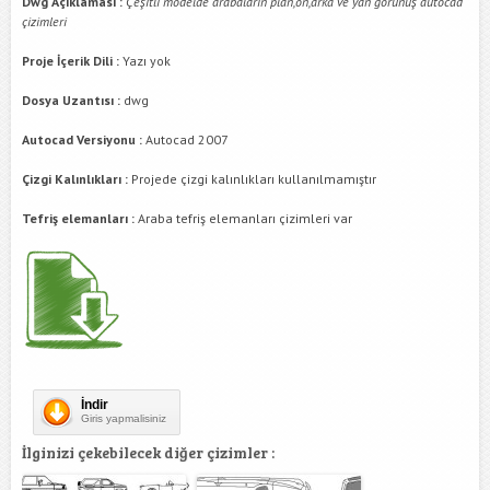
Dwg Açıklaması :
Çeşitli modelde arabaların plan,ön,arka ve yan görünüş autocad
çizimleri
Proje İçerik Dili :
Yazı yok
Dosya Uzantısı :
dwg
Autocad Versiyonu :
Autocad 2007
Çizgi Kalınlıkları :
Projede çizgi kalınlıkları kullanılmamıştır
Tefriş elemanları :
Araba tefriş elemanları çizimleri var
İndir
Giris yapmalisiniz
İlginizi çekebilecek diğer çizimler :