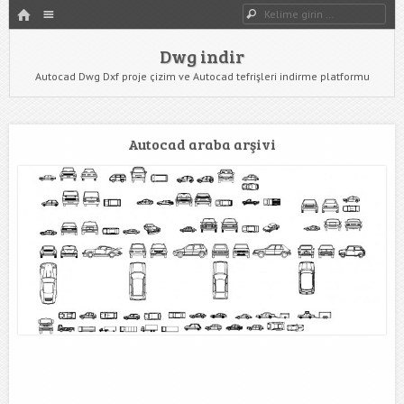
HOME
Dwg indir
Dwg Ara
YAZIYI GÖR
Dwg indir
Autocad Dwg Dxf proje çizim ve Autocad tefrişleri indirme platformu
Autocad araba arşivi