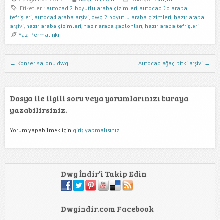
Etiketler :
autocad 2 boyutlu araba çizimleri
,
autocad 2d araba
tefrişleri
,
autocad araba arşivi
,
dwg 2 boyutlu araba çizimleri
,
hazır araba
arşivi
,
hazır araba çizimleri
,
hazır araba şablonları
,
hazır araba tefrişleri
Yazı Permalinki
Dwg İndir Yazı Nevigasyonu
←
Konser salonu dwg
Autocad ağaç bitki arşivi
→
Dosya ile ilgili soru veya yorumlarınızı buraya
yazabilirsiniz.
Yorum yapabilmek için
giriş yapmalısınız
.
Dwg İndir’i Takip Edin
Dwgindir.com Facebook