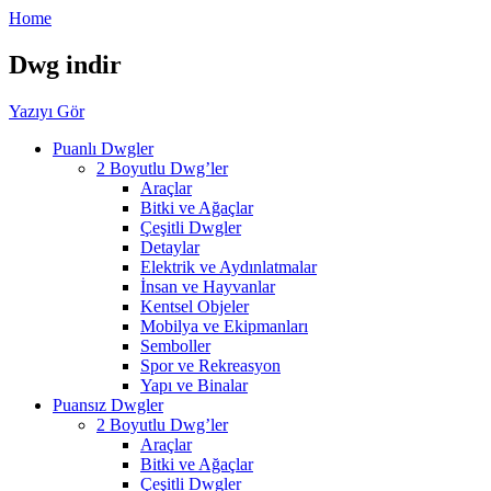
Home
Dwg indir
Yazıyı Gör
Puanlı Dwgler
2 Boyutlu Dwg’ler
Araçlar
Bitki ve Ağaçlar
Çeşitli Dwgler
Detaylar
Elektrik ve Aydınlatmalar
İnsan ve Hayvanlar
Kentsel Objeler
Mobilya ve Ekipmanları
Semboller
Spor ve Rekreasyon
Yapı ve Binalar
Puansız Dwgler
2 Boyutlu Dwg’ler
Araçlar
Bitki ve Ağaçlar
Çeşitli Dwgler