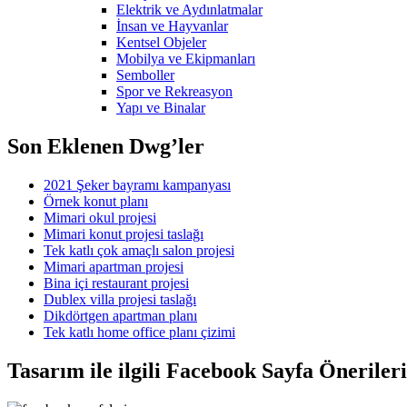
Elektrik ve Aydınlatmalar
İnsan ve Hayvanlar
Kentsel Objeler
Mobilya ve Ekipmanları
Semboller
Spor ve Rekreasyon
Yapı ve Binalar
Son Eklenen Dwg’ler
2021 Şeker bayramı kampanyası
Örnek konut planı
Mimari okul projesi
Mimari konut projesi taslağı
Tek katlı çok amaçlı salon projesi
Mimari apartman projesi
Bina içi restaurant projesi
Dublex villa projesi taslağı
Dikdörtgen apartman planı
Tek katlı home office planı çizimi
Tasarım ile ilgili Facebook Sayfa Öneriler