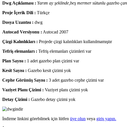
Dwg Açıklaması :
Yarım ay şeklinde,beş mermer sütunlu gazebo çarda
Proje İçerik Dili :
Türkçe
Dosya Uzantısı :
dwg
Autocad Versiyonu :
Autocad 2007
Çizgi Kalınlıkları :
Projede çizgi kalınlıkları kullanılmamıştır
Tefriş elemanları :
Tefriş elemanları çizimleri var
Plan Sayısı :
1 adet gazebo plan çizimi var
Kesit Sayısı :
Gazebo kesit çizimi yok
Cephe Görünüş Sayısı :
3 adet gazebo cephe çizimi var
Vaziyet Planı Çizimi :
Vaziyet planı çizimi yok
Detay Çizimi :
Gazebo detay çizimi yok
İndirme linkini görebilmek için lütfen
üye olun
veya
giriş yapın.