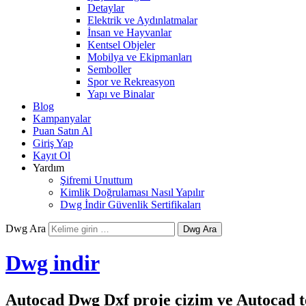
Detaylar
Elektrik ve Aydınlatmalar
İnsan ve Hayvanlar
Kentsel Objeler
Mobilya ve Ekipmanları
Semboller
Spor ve Rekreasyon
Yapı ve Binalar
Blog
Kampanyalar
Puan Satın Al
Giriş Yap
Kayıt Ol
Yardım
Şifremi Unuttum
Kimlik Doğrulaması Nasıl Yapılır
Dwg İndir Güvenlik Sertifikaları
Dwg Ara
Dwg indir
Autocad Dwg Dxf proje çizim ve Autocad te