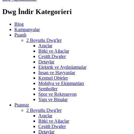
Dwg İndir Kategorieri
Blog
Kampanyalar
Puanlı
2 Boyutlu Dwg'ler
Araçlar
Bitki ve Ağaçlar
Çeşitli Dwgler
Detaylar
Elektrik ve Aydınlatmalar
İnsan ve Hayvanlar
Kentsel Objeler
Mobilya ve Ekipmanları
Semboller
Spor ve Rekreasyon
Yapı ve Binalar
Puansız
2 Boyutlu Dwg'ler
Araçlar
Bitki ve Ağaçlar
Çeşitli Dwgler
Detaylar