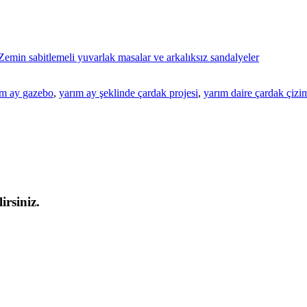
Zemin sabitlemeli yuvarlak masalar ve arkalıksız sandalyeler
ım ay gazebo
,
yarım ay şeklinde çardak projesi
,
yarım daire çardak çizi
irsiniz.