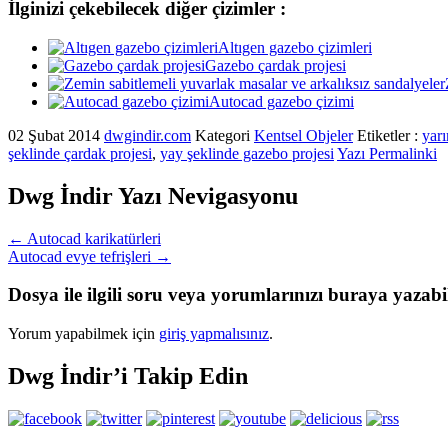
İlginizi çekebilecek diğer çizimler :
Altıgen gazebo çizimleri
Gazebo çardak projesi
Autocad gazebo çizimi
02 Şubat 2014
dwgindir.com
Kategori
Kentsel Objeler
Etiketler :
yar
şeklinde çardak projesi
,
yay şeklinde gazebo projesi
Yazı Permalinki
Dwg İndir Yazı Nevigasyonu
←
Autocad karikatürleri
Autocad evye tefrişleri
→
Dosya ile ilgili soru veya yorumlarınızı buraya yazabil
Yorum yapabilmek için
giriş yapmalısınız
.
Dwg İndir’i Takip Edin