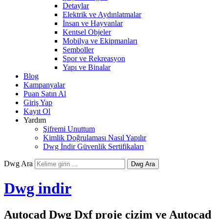
Detaylar
Elektrik ve Aydınlatmalar
İnsan ve Hayvanlar
Kentsel Objeler
Mobilya ve Ekipmanları
Semboller
Spor ve Rekreasyon
Yapı ve Binalar
Blog
Kampanyalar
Puan Satın Al
Giriş Yap
Kayıt Ol
Yardım
Şifremi Unuttum
Kimlik Doğrulaması Nasıl Yapılır
Dwg İndir Güvenlik Sertifikaları
Dwg Ara
Dwg indir
Autocad Dwg Dxf proje çizim ve Autocad