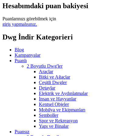
Hesabımdaki puan bakiyesi
Puanlarınızı görebilmek için
giriş yapmalısınız.
Dwg İndir Kategorieri
Blog
Kampanyalar
Puanlı
2 Boyutlu Dwg'ler
Araçlar
Bitki ve Ağaçlar
Çeşitli Dwgler
Detaylar
Elektrik ve Aydınlatmalar
İnsan ve Hayvanlar
Kentsel Objeler
Mobilya ve Ekipmanları
Semboller
Spor ve Rekreasyon
Yapı ve Binalar
Puansız