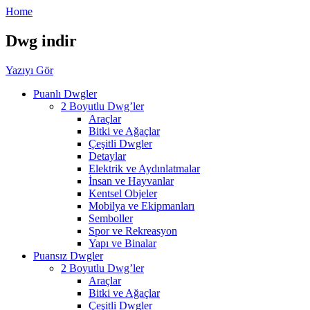
Home
Dwg indir
Yazıyı Gör
Puanlı Dwgler
2 Boyutlu Dwg’ler
Araçlar
Bitki ve Ağaçlar
Çeşitli Dwgler
Detaylar
Elektrik ve Aydınlatmalar
İnsan ve Hayvanlar
Kentsel Objeler
Mobilya ve Ekipmanları
Semboller
Spor ve Rekreasyon
Yapı ve Binalar
Puansız Dwgler
2 Boyutlu Dwg’ler
Araçlar
Bitki ve Ağaçlar
Çeşitli Dwgler