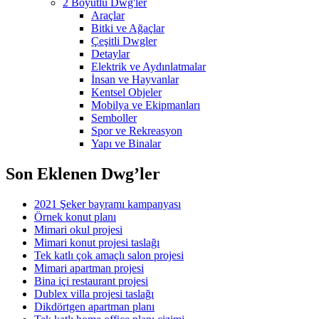
2 Boyutlu Dwg'ler
Araçlar
Bitki ve Ağaçlar
Çeşitli Dwgler
Detaylar
Elektrik ve Aydınlatmalar
İnsan ve Hayvanlar
Kentsel Objeler
Mobilya ve Ekipmanları
Semboller
Spor ve Rekreasyon
Yapı ve Binalar
Son Eklenen Dwg’ler
2021 Şeker bayramı kampanyası
Örnek konut planı
Mimari okul projesi
Mimari konut projesi taslağı
Tek katlı çok amaçlı salon projesi
Mimari apartman projesi
Bina içi restaurant projesi
Dublex villa projesi taslağı
Dikdörtgen apartman planı