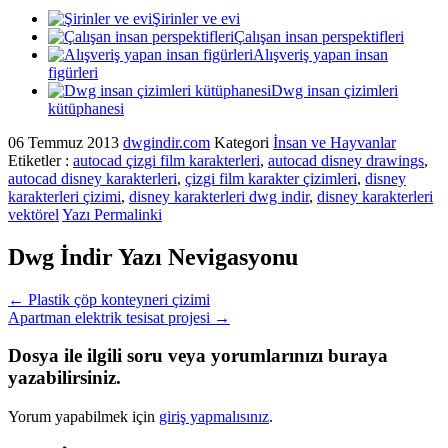
Şirinler ve evi
Çalışan insan perspektifleri
Alışveriş yapan insan
figürleri
Dwg insan çizimleri
kütüphanesi
06 Temmuz 2013
dwgindir.com
Kategori
İnsan ve Hayvanlar
Etiketler :
autocad çizgi film karakterleri
,
autocad disney drawings
,
autocad disney karakterleri
,
çizgi film karakter çizimleri
,
disney
karakterleri çizimi
,
disney karakterleri dwg indir
,
disney karakterleri
vektörel
Yazı Permalinki
Dwg İndir Yazı Nevigasyonu
←
Plastik çöp konteyneri çizimi
Apartman elektrik tesisat projesi
→
Dosya ile ilgili soru veya yorumlarınızı buraya
yazabilirsiniz.
Yorum yapabilmek için
giriş yapmalısınız
.