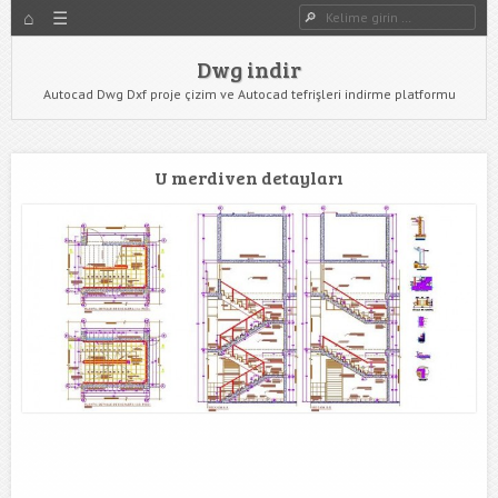
HOME
Dwg indir
Dwg Ara
YAZIYI GÖR
Dwg indir
Autocad Dwg Dxf proje çizim ve Autocad tefrişleri indirme platformu
U merdiven detayları