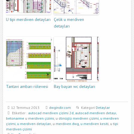
U tipi merdiven detayları
Çelik u merdiven
detayları
Tantavi ambarı rölevesi
Bay bayan wc detayları
12 Temmuz 2013
dwgindir.com
Kategori
Detaylar
Etiketler :
autocad merdiven çizimi 2d
,
autocad merdiven detayı
,
betonarme u merdiven çizimi
,
u dönüşlü merdiven çizimi
,
u merdiven
çizimi
,
u merdiven detayları
,
u merdiven dwg
,
u merdiven kesiti
,
u tipi
merdiven çizimi