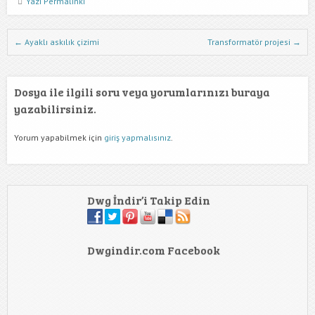
Yazı Permalinki
Dwg İndir Yazı Nevigasyonu
←
Ayaklı askılık çizimi
Transformatör projesi
→
Dosya ile ilgili soru veya yorumlarınızı buraya
yazabilirsiniz.
Yorum yapabilmek için
giriş yapmalısınız
.
Dwg İndir’i Takip Edin
Dwgindir.com Facebook