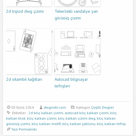
2d tripod dwg çizimi
Tekerlekli sandalye yan
görünüş çizimi
2d iskambil kağıtları
Autocad bilgisayar
tefrişleri
03 Eylül 2014
dwgindir.com
Kategori
Çeşitli Dwgler
Etiketler :
2d kılıç kalkan çizimi
,
autocad kılıç kalkan çizimi
,
kılıç
kalkan blok
,
kılıç kalkan çizimi
,
kılıç kalkan çizimi dwg
,
kılıç kalkan
görünüş çizimi
,
kılıç kalkan motifi
,
kılıç kalkan şablonu
,
kılıç kalkan tefrişi
Yazı Permalinki