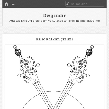
HOME
Dwg indir
Dwg Ara
YAZIYI GÖR
Dwg indir
Autocad Dwg Dxf proje çizim ve Autocad tefrişleri indirme platformu
Kılıç kalkan çizimi