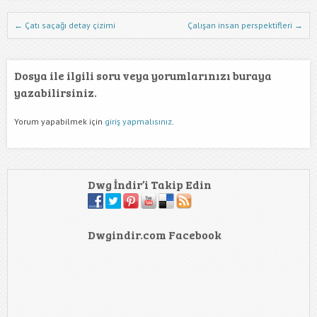
Dwg İndir Yazı Nevigasyonu
←
Çatı saçağı detay çizimi
Çalışan insan perspektifleri
→
Dosya ile ilgili soru veya yorumlarınızı buraya
yazabilirsiniz.
Yorum yapabilmek için
giriş yapmalısınız
.
Dwg İndir’i Takip Edin
Dwgindir.com Facebook