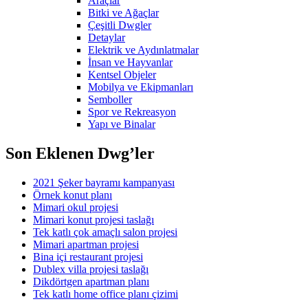
Araçlar
Bitki ve Ağaçlar
Çeşitli Dwgler
Detaylar
Elektrik ve Aydınlatmalar
İnsan ve Hayvanlar
Kentsel Objeler
Mobilya ve Ekipmanları
Semboller
Spor ve Rekreasyon
Yapı ve Binalar
Son Eklenen Dwg’ler
2021 Şeker bayramı kampanyası
Örnek konut planı
Mimari okul projesi
Mimari konut projesi taslağı
Tek katlı çok amaçlı salon projesi
Mimari apartman projesi
Bina içi restaurant projesi
Dublex villa projesi taslağı
Dikdörtgen apartman planı
Tek katlı home office planı çizimi