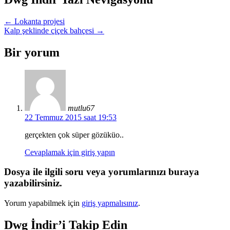
←
Lokanta projesi
Kalp şeklinde çiçek bahçesi
→
Bir yorum
mutlu67
22 Temmuz 2015 saat 19:53
gerçekten çok süper gözüküo..
Cevaplamak için giriş yapın
Dosya ile ilgili soru veya yorumlarınızı buraya
yazabilirsiniz.
Yorum yapabilmek için
giriş yapmalısınız
.
Dwg İndir’i Takip Edin