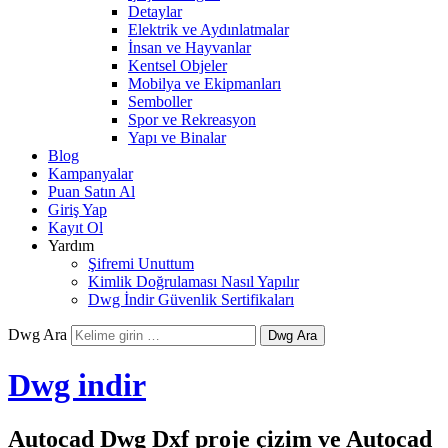
Detaylar
Elektrik ve Aydınlatmalar
İnsan ve Hayvanlar
Kentsel Objeler
Mobilya ve Ekipmanları
Semboller
Spor ve Rekreasyon
Yapı ve Binalar
Blog
Kampanyalar
Puan Satın Al
Giriş Yap
Kayıt Ol
Yardım
Şifremi Unuttum
Kimlik Doğrulaması Nasıl Yapılır
Dwg İndir Güvenlik Sertifikaları
Dwg Ara
Dwg indir
Autocad Dwg Dxf proje çizim ve Autocad