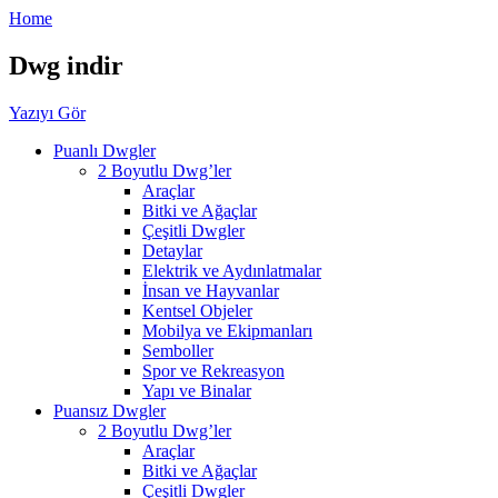
Home
Dwg indir
Yazıyı Gör
Puanlı Dwgler
2 Boyutlu Dwg’ler
Araçlar
Bitki ve Ağaçlar
Çeşitli Dwgler
Detaylar
Elektrik ve Aydınlatmalar
İnsan ve Hayvanlar
Kentsel Objeler
Mobilya ve Ekipmanları
Semboller
Spor ve Rekreasyon
Yapı ve Binalar
Puansız Dwgler
2 Boyutlu Dwg’ler
Araçlar
Bitki ve Ağaçlar
Çeşitli Dwgler