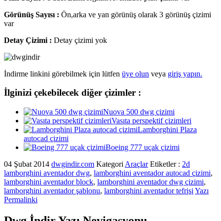
Görünüş Sayısı :
Ön,arka ve yan görünüş olarak 3 görünüş çizimi
var
Detay Çizimi :
Detay çizimi yok
İndirme linkini görebilmek için lütfen
üye olun
veya
giriş yapın.
İlginizi çekebilecek diğer çizimler :
Nuova 500 dwg çizimi
Vasıta perspektif çizimleri
Lamborghini Plaza
autocad çizimi
Boeing 777 uçak çizimi
04 Şubat 2014
dwgindir.com
Kategori
Araçlar
Etiketler :
2d
lamborghini aventador dwg
,
lamborghini aventador autocad çizimi
,
lamborghini aventador block
,
lamborghini aventador dwg çizimi
,
lamborghini aventador şablonu
,
lamborghini aventador tefrişi
Yazı
Permalinki
Dwg İndir Yazı Nevigasyonu