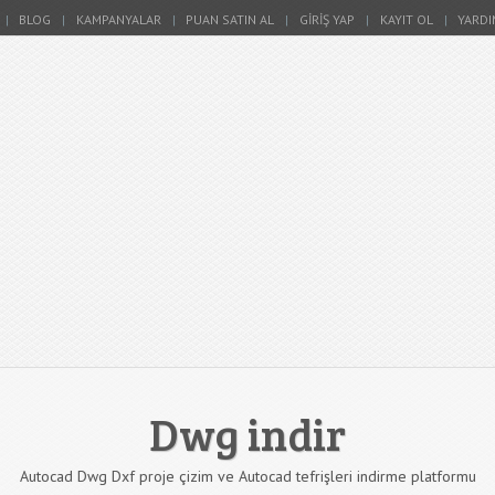
BLOG
KAMPANYALAR
PUAN SATIN AL
GIRIŞ YAP
KAYIT OL
YARDI
Dwg indir
Autocad Dwg Dxf proje çizim ve Autocad tefrişleri indirme platformu