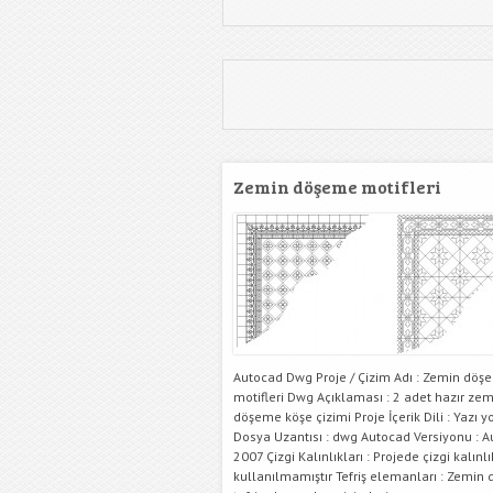
Zemin döşeme motifleri
Autocad Dwg Proje / Çizim Adı : Zemin döş
motifleri Dwg Açıklaması : 2 adet hazır ze
döşeme köşe çizimi Proje İçerik Dili : Yazı y
Dosya Uzantısı : dwg Autocad Versiyonu : 
2007 Çizgi Kalınlıkları : Projede çizgi kalınlı
kullanılmamıştır Tefriş elemanları : Zemin