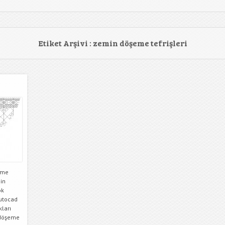
Etiket Arşivi :
zemin döşeme tefrişleri
eme
min
ok
Autocad
kları
 döşeme