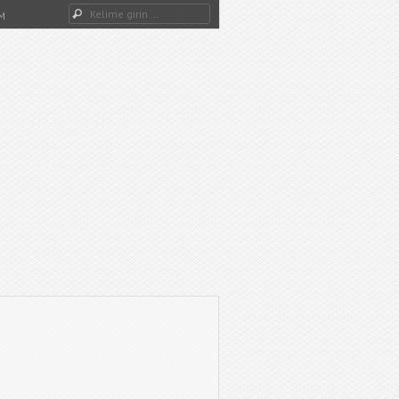
Dwg Ara
M