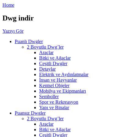
Home
Dwg indir
Yazıyı Gör
Puanlı Dwgler
2 Boyutlu Dwg’ler
Araçlar
Bitki ve Ağaçlar
Çeşitli Dwgler
Detaylar
Elektrik ve Aydınlatmalar
İnsan ve Hayvanlar
Kentsel Objeler
Mobilya ve Ekipmanları
Semboller
Spor ve Rekreasyon
Yapı ve Binalar
Puansız Dwgler
2 Boyutlu Dwg’ler
Araçlar
Bitki ve Ağaçlar
Çeşitli Dwgler