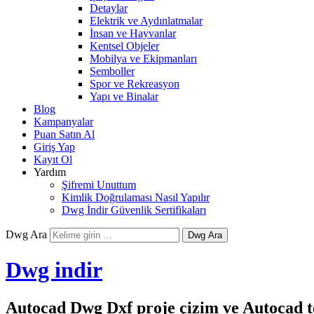
Detaylar
Elektrik ve Aydınlatmalar
İnsan ve Hayvanlar
Kentsel Objeler
Mobilya ve Ekipmanları
Semboller
Spor ve Rekreasyon
Yapı ve Binalar
Blog
Kampanyalar
Puan Satın Al
Giriş Yap
Kayıt Ol
Yardım
Şifremi Unuttum
Kimlik Doğrulaması Nasıl Yapılır
Dwg İndir Güvenlik Sertifikaları
Dwg Ara
Dwg indir
Autocad Dwg Dxf proje çizim ve Autocad te