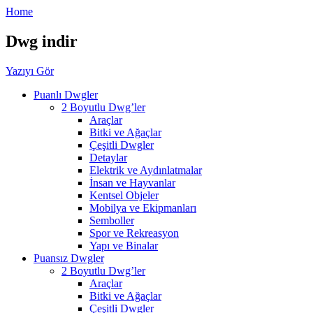
Home
Dwg indir
Yazıyı Gör
Puanlı Dwgler
2 Boyutlu Dwg’ler
Araçlar
Bitki ve Ağaçlar
Çeşitli Dwgler
Detaylar
Elektrik ve Aydınlatmalar
İnsan ve Hayvanlar
Kentsel Objeler
Mobilya ve Ekipmanları
Semboller
Spor ve Rekreasyon
Yapı ve Binalar
Puansız Dwgler
2 Boyutlu Dwg’ler
Araçlar
Bitki ve Ağaçlar
Çeşitli Dwgler