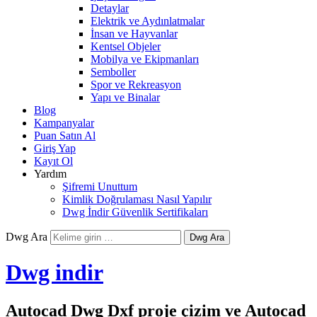
Detaylar
Elektrik ve Aydınlatmalar
İnsan ve Hayvanlar
Kentsel Objeler
Mobilya ve Ekipmanları
Semboller
Spor ve Rekreasyon
Yapı ve Binalar
Blog
Kampanyalar
Puan Satın Al
Giriş Yap
Kayıt Ol
Yardım
Şifremi Unuttum
Kimlik Doğrulaması Nasıl Yapılır
Dwg İndir Güvenlik Sertifikaları
Dwg Ara
Dwg indir
Autocad Dwg Dxf proje çizim ve Autocad