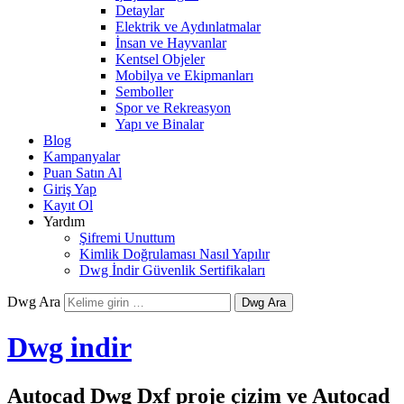
Detaylar
Elektrik ve Aydınlatmalar
İnsan ve Hayvanlar
Kentsel Objeler
Mobilya ve Ekipmanları
Semboller
Spor ve Rekreasyon
Yapı ve Binalar
Blog
Kampanyalar
Puan Satın Al
Giriş Yap
Kayıt Ol
Yardım
Şifremi Unuttum
Kimlik Doğrulaması Nasıl Yapılır
Dwg İndir Güvenlik Sertifikaları
Dwg Ara
Dwg indir
Autocad Dwg Dxf proje çizim ve Autocad