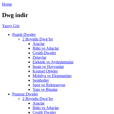
Home
Dwg indir
Yazıyı Gör
Puanlı Dwgler
2 Boyutlu Dwg’ler
Araçlar
Bitki ve Ağaçlar
Çeşitli Dwgler
Detaylar
Elektrik ve Aydınlatmalar
İnsan ve Hayvanlar
Kentsel Objeler
Mobilya ve Ekipmanları
Semboller
Spor ve Rekreasyon
Yapı ve Binalar
Puansız Dwgler
2 Boyutlu Dwg’ler
Araçlar
Bitki ve Ağaçlar
Çeşitli Dwgler