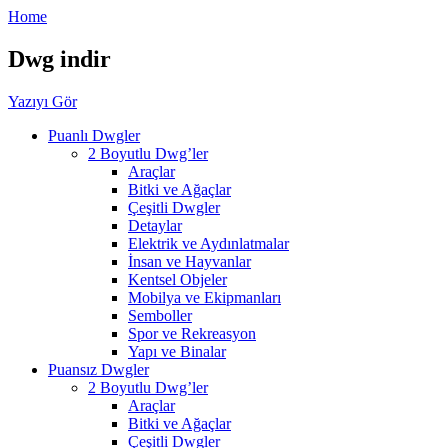
Home
Dwg indir
Yazıyı Gör
Puanlı Dwgler
2 Boyutlu Dwg’ler
Araçlar
Bitki ve Ağaçlar
Çeşitli Dwgler
Detaylar
Elektrik ve Aydınlatmalar
İnsan ve Hayvanlar
Kentsel Objeler
Mobilya ve Ekipmanları
Semboller
Spor ve Rekreasyon
Yapı ve Binalar
Puansız Dwgler
2 Boyutlu Dwg’ler
Araçlar
Bitki ve Ağaçlar
Çeşitli Dwgler