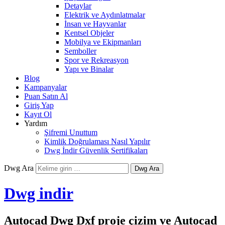
Detaylar
Elektrik ve Aydınlatmalar
İnsan ve Hayvanlar
Kentsel Objeler
Mobilya ve Ekipmanları
Semboller
Spor ve Rekreasyon
Yapı ve Binalar
Blog
Kampanyalar
Puan Satın Al
Giriş Yap
Kayıt Ol
Yardım
Şifremi Unuttum
Kimlik Doğrulaması Nasıl Yapılır
Dwg İndir Güvenlik Sertifikaları
Dwg Ara
Dwg indir
Autocad Dwg Dxf proje çizim ve Autocad