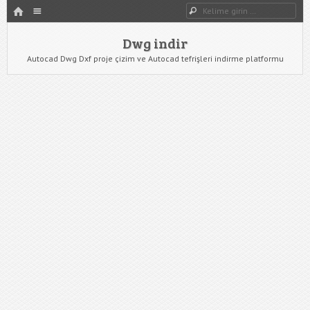
HOME
Dwg indir
Dwg Ara
YAZIYI GÖR
Dwg indir
Autocad Dwg Dxf proje çizim ve Autocad tefrişleri indirme platformu