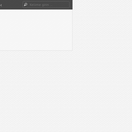
Dwg Ara
M