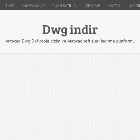
BLOG
KAMPANYALAR
PUAN SATIN AL
GIRIŞ YAP
KAYIT OL
YARDI
Dwg indir
Autocad Dwg Dxf proje çizim ve Autocad tefrişleri indirme platformu