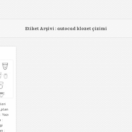
Etiket Arşivi :
autocad klozet çizimi
leri
,plan
: Yazı
 :
gi
rı :