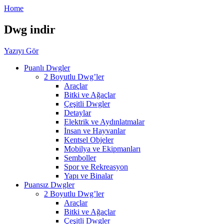
Home
Dwg indir
Yazıyı Gör
Puanlı Dwgler
2 Boyutlu Dwg’ler
Araçlar
Bitki ve Ağaçlar
Çeşitli Dwgler
Detaylar
Elektrik ve Aydınlatmalar
İnsan ve Hayvanlar
Kentsel Objeler
Mobilya ve Ekipmanları
Semboller
Spor ve Rekreasyon
Yapı ve Binalar
Puansız Dwgler
2 Boyutlu Dwg’ler
Araçlar
Bitki ve Ağaçlar
Çeşitli Dwgler