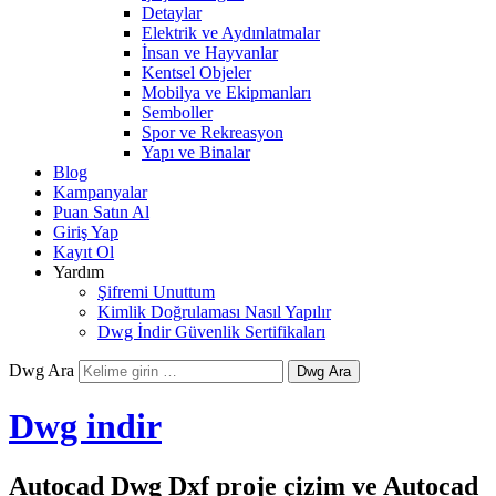
Detaylar
Elektrik ve Aydınlatmalar
İnsan ve Hayvanlar
Kentsel Objeler
Mobilya ve Ekipmanları
Semboller
Spor ve Rekreasyon
Yapı ve Binalar
Blog
Kampanyalar
Puan Satın Al
Giriş Yap
Kayıt Ol
Yardım
Şifremi Unuttum
Kimlik Doğrulaması Nasıl Yapılır
Dwg İndir Güvenlik Sertifikaları
Dwg Ara
Dwg indir
Autocad Dwg Dxf proje çizim ve Autocad