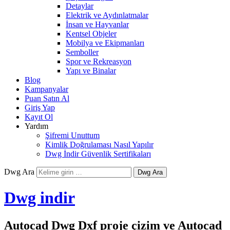
Detaylar
Elektrik ve Aydınlatmalar
İnsan ve Hayvanlar
Kentsel Objeler
Mobilya ve Ekipmanları
Semboller
Spor ve Rekreasyon
Yapı ve Binalar
Blog
Kampanyalar
Puan Satın Al
Giriş Yap
Kayıt Ol
Yardım
Şifremi Unuttum
Kimlik Doğrulaması Nasıl Yapılır
Dwg İndir Güvenlik Sertifikaları
Dwg Ara
Dwg indir
Autocad Dwg Dxf proje çizim ve Autocad