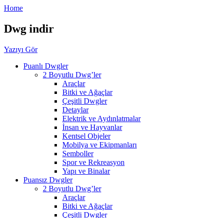
Home
Dwg indir
Yazıyı Gör
Puanlı Dwgler
2 Boyutlu Dwg’ler
Araçlar
Bitki ve Ağaçlar
Çeşitli Dwgler
Detaylar
Elektrik ve Aydınlatmalar
İnsan ve Hayvanlar
Kentsel Objeler
Mobilya ve Ekipmanları
Semboller
Spor ve Rekreasyon
Yapı ve Binalar
Puansız Dwgler
2 Boyutlu Dwg’ler
Araçlar
Bitki ve Ağaçlar
Çeşitli Dwgler