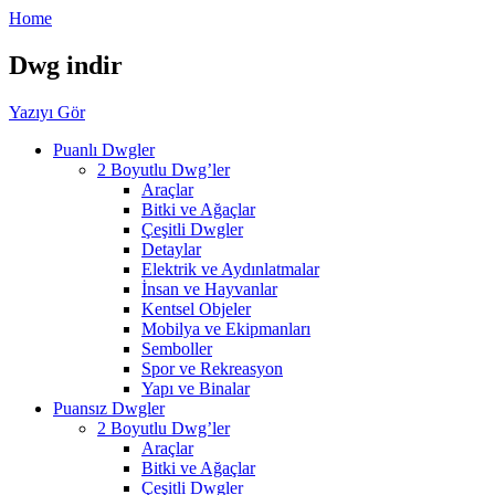
Home
Dwg indir
Yazıyı Gör
Puanlı Dwgler
2 Boyutlu Dwg’ler
Araçlar
Bitki ve Ağaçlar
Çeşitli Dwgler
Detaylar
Elektrik ve Aydınlatmalar
İnsan ve Hayvanlar
Kentsel Objeler
Mobilya ve Ekipmanları
Semboller
Spor ve Rekreasyon
Yapı ve Binalar
Puansız Dwgler
2 Boyutlu Dwg’ler
Araçlar
Bitki ve Ağaçlar
Çeşitli Dwgler