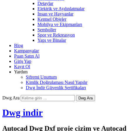
Detaylar
Elektrik ve Aydınlatmalar
İnsan ve Hayvanlar
Kentsel Objeler
Mobilya ve Ekipmanları
Semboller
Spor ve Rekreasyon
Yapı ve Binalar
Blog
Kampanyalar
Puan Satın Al
Giriş Yap
Kayıt Ol
Yardım
Şifremi Unuttum
Kimlik Doğrulaması Nasıl Yapılır
Dwg İndir Güvenlik Sertifikaları
Dwg Ara
Dwg indir
Autocad Dwg Dxf proje çizim ve Autocad