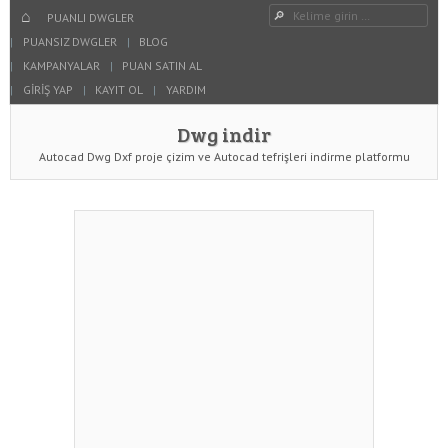
Dwg indir
Dwg Ara
YAZIYI GÖR
HOME
PUANLI DWGLER
PUANSIZ DWGLER
BLOG
KAMPANYALAR
PUAN SATIN AL
GIRIŞ YAP
KAYIT OL
YARDIM
Dwg indir
Autocad Dwg Dxf proje çizim ve Autocad tefrişleri indirme platformu