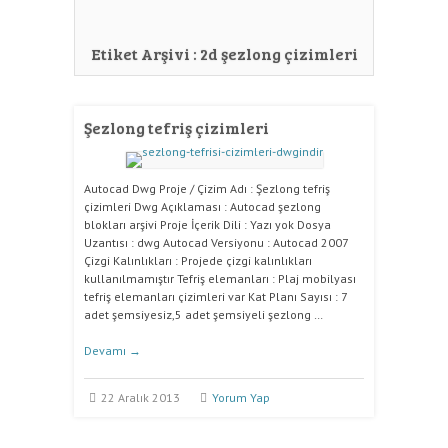
Etiket Arşivi :
2d şezlong çizimleri
Şezlong tefriş çizimleri
Autocad Dwg Proje / Çizim Adı : Şezlong tefriş
çizimleri Dwg Açıklaması : Autocad şezlong
blokları arşivi Proje İçerik Dili : Yazı yok Dosya
Uzantısı : dwg Autocad Versiyonu : Autocad 2007
Çizgi Kalınlıkları : Projede çizgi kalınlıkları
kullanılmamıştır Tefriş elemanları : Plaj mobilyası
tefriş elemanları çizimleri var Kat Planı Sayısı : 7
adet şemsiyesiz,5 adet şemsiyeli şezlong …
Devamı
→
22 Aralık 2013
Yorum Yap