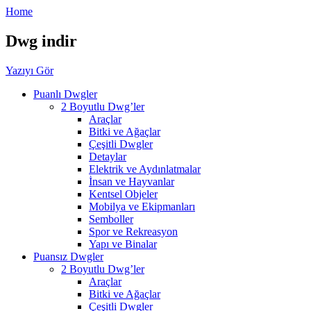
Home
Dwg indir
Yazıyı Gör
Puanlı Dwgler
2 Boyutlu Dwg’ler
Araçlar
Bitki ve Ağaçlar
Çeşitli Dwgler
Detaylar
Elektrik ve Aydınlatmalar
İnsan ve Hayvanlar
Kentsel Objeler
Mobilya ve Ekipmanları
Semboller
Spor ve Rekreasyon
Yapı ve Binalar
Puansız Dwgler
2 Boyutlu Dwg’ler
Araçlar
Bitki ve Ağaçlar
Çeşitli Dwgler