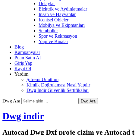
Detaylar
Elektrik ve Aydınlatmalar
İnsan ve Hayvanlar
Kentsel Objeler
Mobilya ve Ekipmanları
Semboller
Spor ve Rekreasyon
Yapı ve Binalar
Blog
Kampanyalar
Puan Satın Al
Giriş Yap
Kayıt Ol
Yardım
Şifremi Unuttum
Kimlik Doğrulaması Nasıl Yapılır
Dwg İndir Güvenlik Sertifikaları
Dwg Ara
Dwg indir
Autocad Dwg Dxf proje çizim ve Autocad te