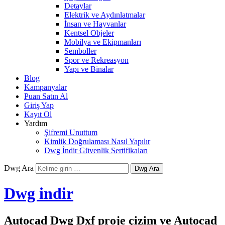
Detaylar
Elektrik ve Aydınlatmalar
İnsan ve Hayvanlar
Kentsel Objeler
Mobilya ve Ekipmanları
Semboller
Spor ve Rekreasyon
Yapı ve Binalar
Blog
Kampanyalar
Puan Satın Al
Giriş Yap
Kayıt Ol
Yardım
Şifremi Unuttum
Kimlik Doğrulaması Nasıl Yapılır
Dwg İndir Güvenlik Sertifikaları
Dwg Ara
Dwg indir
Autocad Dwg Dxf proje çizim ve Autocad