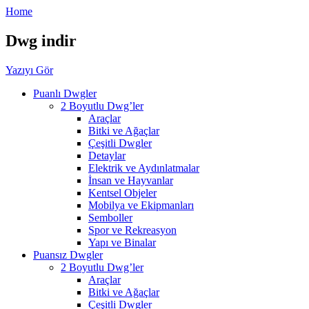
Home
Dwg indir
Yazıyı Gör
Puanlı Dwgler
2 Boyutlu Dwg’ler
Araçlar
Bitki ve Ağaçlar
Çeşitli Dwgler
Detaylar
Elektrik ve Aydınlatmalar
İnsan ve Hayvanlar
Kentsel Objeler
Mobilya ve Ekipmanları
Semboller
Spor ve Rekreasyon
Yapı ve Binalar
Puansız Dwgler
2 Boyutlu Dwg’ler
Araçlar
Bitki ve Ağaçlar
Çeşitli Dwgler