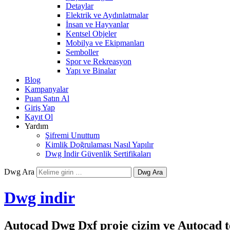
Detaylar
Elektrik ve Aydınlatmalar
İnsan ve Hayvanlar
Kentsel Objeler
Mobilya ve Ekipmanları
Semboller
Spor ve Rekreasyon
Yapı ve Binalar
Blog
Kampanyalar
Puan Satın Al
Giriş Yap
Kayıt Ol
Yardım
Şifremi Unuttum
Kimlik Doğrulaması Nasıl Yapılır
Dwg İndir Güvenlik Sertifikaları
Dwg Ara
Dwg indir
Autocad Dwg Dxf proje çizim ve Autocad te