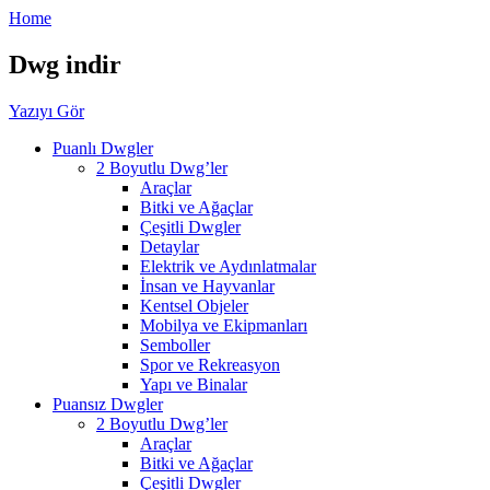
Home
Dwg indir
Yazıyı Gör
Puanlı Dwgler
2 Boyutlu Dwg’ler
Araçlar
Bitki ve Ağaçlar
Çeşitli Dwgler
Detaylar
Elektrik ve Aydınlatmalar
İnsan ve Hayvanlar
Kentsel Objeler
Mobilya ve Ekipmanları
Semboller
Spor ve Rekreasyon
Yapı ve Binalar
Puansız Dwgler
2 Boyutlu Dwg’ler
Araçlar
Bitki ve Ağaçlar
Çeşitli Dwgler