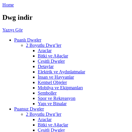
Home
Dwg indir
Yazıyı Gör
Puanlı Dwgler
2 Boyutlu Dwg’ler
Araçlar
Bitki ve Ağaçlar
Çeşitli Dwgler
Detaylar
Elektrik ve Aydınlatmalar
İnsan ve Hayvanlar
Kentsel Objeler
Mobilya ve Ekipmanları
Semboller
Spor ve Rekreasyon
Yapı ve Binalar
Puansız Dwgler
2 Boyutlu Dwg’ler
Araçlar
Bitki ve Ağaçlar
Çeşitli Dwgler