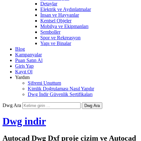
Detaylar
Elektrik ve Aydınlatmalar
İnsan ve Hayvanlar
Kentsel Objeler
Mobilya ve Ekipmanları
Semboller
Spor ve Rekreasyon
Yapı ve Binalar
Blog
Kampanyalar
Puan Satın Al
Giriş Yap
Kayıt Ol
Yardım
Şifremi Unuttum
Kimlik Doğrulaması Nasıl Yapılır
Dwg İndir Güvenlik Sertifikaları
Dwg Ara
Dwg indir
Autocad Dwg Dxf proje çizim ve Autocad