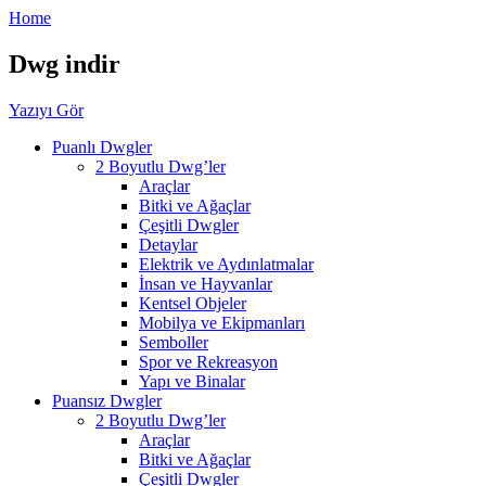
Home
Dwg indir
Yazıyı Gör
Puanlı Dwgler
2 Boyutlu Dwg’ler
Araçlar
Bitki ve Ağaçlar
Çeşitli Dwgler
Detaylar
Elektrik ve Aydınlatmalar
İnsan ve Hayvanlar
Kentsel Objeler
Mobilya ve Ekipmanları
Semboller
Spor ve Rekreasyon
Yapı ve Binalar
Puansız Dwgler
2 Boyutlu Dwg’ler
Araçlar
Bitki ve Ağaçlar
Çeşitli Dwgler