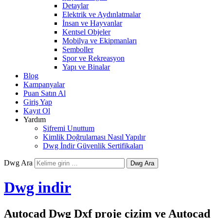
Detaylar
Elektrik ve Aydınlatmalar
İnsan ve Hayvanlar
Kentsel Objeler
Mobilya ve Ekipmanları
Semboller
Spor ve Rekreasyon
Yapı ve Binalar
Blog
Kampanyalar
Puan Satın Al
Giriş Yap
Kayıt Ol
Yardım
Şifremi Unuttum
Kimlik Doğrulaması Nasıl Yapılır
Dwg İndir Güvenlik Sertifikaları
Dwg Ara
Dwg indir
Autocad Dwg Dxf proje çizim ve Autocad