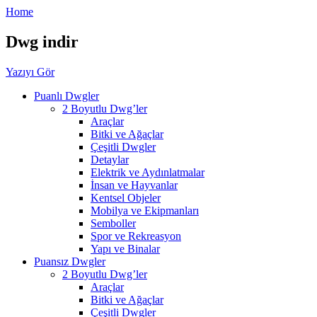
Home
Dwg indir
Yazıyı Gör
Puanlı Dwgler
2 Boyutlu Dwg’ler
Araçlar
Bitki ve Ağaçlar
Çeşitli Dwgler
Detaylar
Elektrik ve Aydınlatmalar
İnsan ve Hayvanlar
Kentsel Objeler
Mobilya ve Ekipmanları
Semboller
Spor ve Rekreasyon
Yapı ve Binalar
Puansız Dwgler
2 Boyutlu Dwg’ler
Araçlar
Bitki ve Ağaçlar
Çeşitli Dwgler