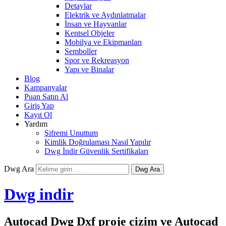
Detaylar
Elektrik ve Aydınlatmalar
İnsan ve Hayvanlar
Kentsel Objeler
Mobilya ve Ekipmanları
Semboller
Spor ve Rekreasyon
Yapı ve Binalar
Blog
Kampanyalar
Puan Satın Al
Giriş Yap
Kayıt Ol
Yardım
Şifremi Unuttum
Kimlik Doğrulaması Nasıl Yapılır
Dwg İndir Güvenlik Sertifikaları
Dwg Ara
Dwg indir
Autocad Dwg Dxf proje çizim ve Autocad