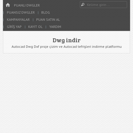
Dwg indir
Dwg Ara
HOME
YAZIYI GÖR
PUANLI DWGLER
PUANSIZ DWGLER
BLOG
KAMPANYALAR
PUAN SATIN AL
GIRIŞ YAP
KAYIT OL
YARDIM
Dwg indir
Autocad Dwg Dxf proje çizim ve Autocad tefrişleri indirme platformu