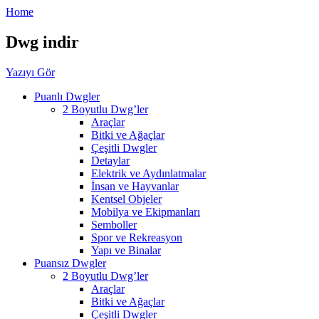
Home
Dwg indir
Yazıyı Gör
Puanlı Dwgler
2 Boyutlu Dwg’ler
Araçlar
Bitki ve Ağaçlar
Çeşitli Dwgler
Detaylar
Elektrik ve Aydınlatmalar
İnsan ve Hayvanlar
Kentsel Objeler
Mobilya ve Ekipmanları
Semboller
Spor ve Rekreasyon
Yapı ve Binalar
Puansız Dwgler
2 Boyutlu Dwg’ler
Araçlar
Bitki ve Ağaçlar
Çeşitli Dwgler