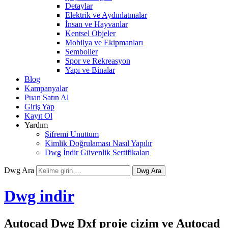
Detaylar
Elektrik ve Aydınlatmalar
İnsan ve Hayvanlar
Kentsel Objeler
Mobilya ve Ekipmanları
Semboller
Spor ve Rekreasyon
Yapı ve Binalar
Blog
Kampanyalar
Puan Satın Al
Giriş Yap
Kayıt Ol
Yardım
Şifremi Unuttum
Kimlik Doğrulaması Nasıl Yapılır
Dwg İndir Güvenlik Sertifikaları
Dwg Ara
Dwg indir
Autocad Dwg Dxf proje çizim ve Autocad