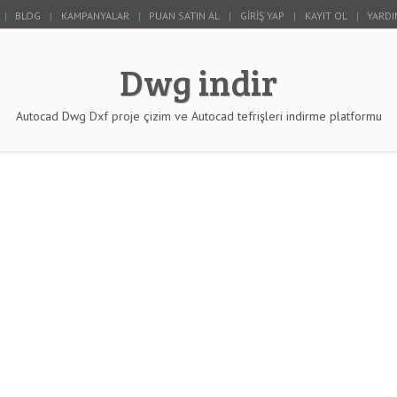
BLOG
KAMPANYALAR
PUAN SATIN AL
GIRIŞ YAP
KAYIT OL
YARDI
Dwg indir
Autocad Dwg Dxf proje çizim ve Autocad tefrişleri indirme platformu