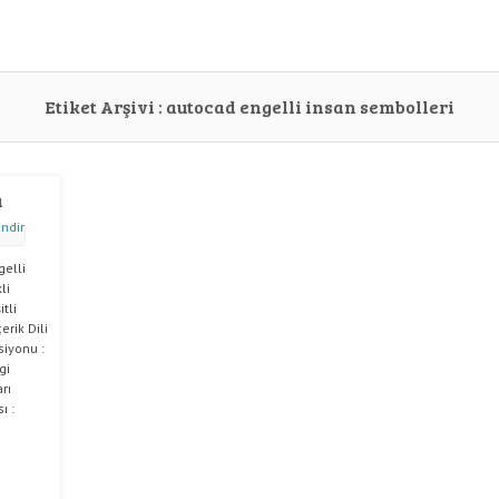
Etiket Arşivi :
autocad engelli insan sembolleri
ı
gelli
li
tli
erik Dili
siyonu :
gi
rı
ı :