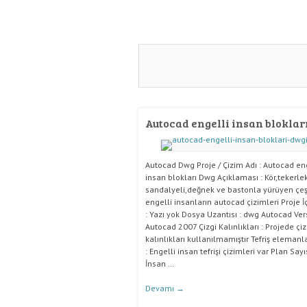
Autocad engelli insan bloklar
Autocad Dwg Proje / Çizim Adı : Autocad en
insan blokları Dwg Açıklaması : Kör,tekerlek
sandalyeli,değnek ve bastonla yürüyen çeşi
engelli insanların autocad çizimleri Proje İç
: Yazı yok Dosya Uzantısı : dwg Autocad Ver
Autocad 2007 Çizgi Kalınlıkları : Projede çiz
kalınlıkları kullanılmamıştır Tefriş elemanla
: Engelli insan tefrişi çizimleri var Plan Sayıs
İnsan …
Devamı
→