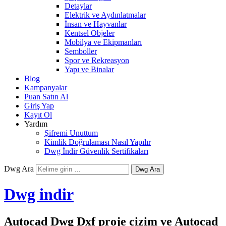
Detaylar
Elektrik ve Aydınlatmalar
İnsan ve Hayvanlar
Kentsel Objeler
Mobilya ve Ekipmanları
Semboller
Spor ve Rekreasyon
Yapı ve Binalar
Blog
Kampanyalar
Puan Satın Al
Giriş Yap
Kayıt Ol
Yardım
Şifremi Unuttum
Kimlik Doğrulaması Nasıl Yapılır
Dwg İndir Güvenlik Sertifikaları
Dwg Ara
Dwg indir
Autocad Dwg Dxf proje çizim ve Autocad