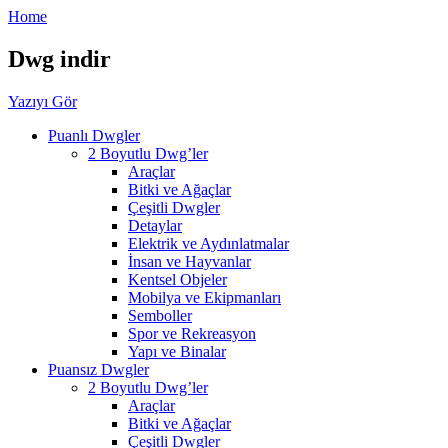
Home
Dwg indir
Yazıyı Gör
Puanlı Dwgler
2 Boyutlu Dwg’ler
Araçlar
Bitki ve Ağaçlar
Çeşitli Dwgler
Detaylar
Elektrik ve Aydınlatmalar
İnsan ve Hayvanlar
Kentsel Objeler
Mobilya ve Ekipmanları
Semboller
Spor ve Rekreasyon
Yapı ve Binalar
Puansız Dwgler
2 Boyutlu Dwg’ler
Araçlar
Bitki ve Ağaçlar
Çeşitli Dwgler