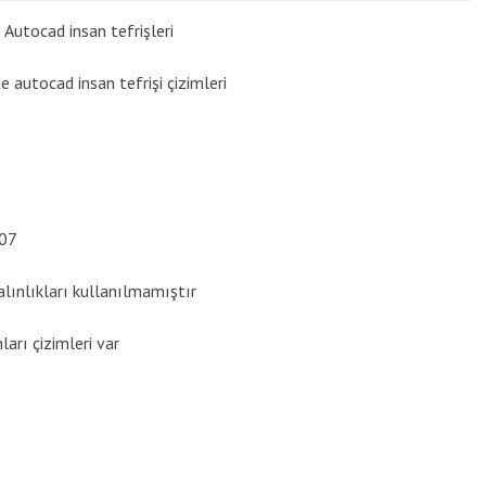
:
Autocad insan tefrişleri
de autocad insan tefrişi çizimleri
07
alınlıkları kullanılmamıştır
arı çizimleri var