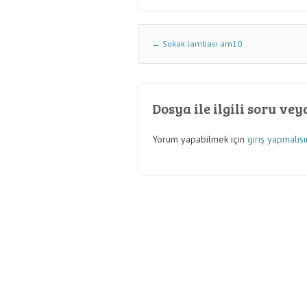
Dwg İndir Yazı Nevigasyonu
←
Sokak lambası am10
Dosya ile ilgili soru ve
Yorum yapabilmek için
giriş yapmalısı