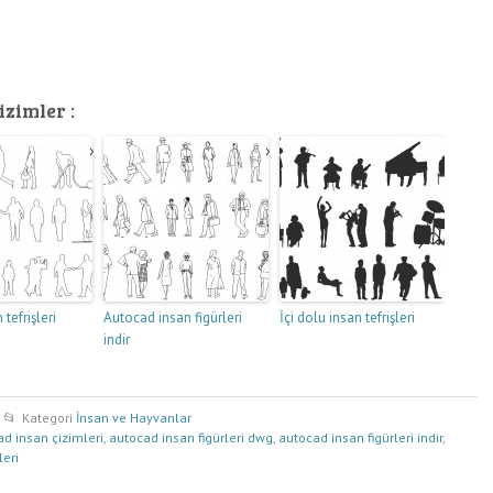
izimler :
 tefrişleri
Autocad insan figürleri
İçi dolu insan tefrişleri
indir
Kategori
İnsan ve Hayvanlar
d insan çizimleri
,
autocad insan figürleri dwg
,
autocad insan figürleri indir
,
leri