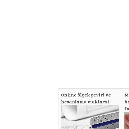
Online ölçek çeviri ve
M
hesaplama makinesi
h
f