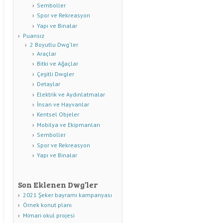
Semboller
Spor ve Rekreasyon
Yapı ve Binalar
Puansız
2 Boyutlu Dwg'ler
Araçlar
Bitki ve Ağaçlar
Çeşitli Dwgler
Detaylar
Elektrik ve Aydınlatmalar
İnsan ve Hayvanlar
Kentsel Objeler
Mobilya ve Ekipmanları
Semboller
Spor ve Rekreasyon
Yapı ve Binalar
Son Eklenen Dwg’ler
2021 Şeker bayramı kampanyası
Örnek konut planı
Mimari okul projesi