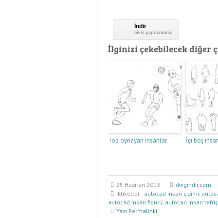
İndir
Giris yapmalisiniz
İlginizi çekebilecek diğer ç
Top oynayan insanlar
İçi boş insan
25 Haziran 2013
dwgindir.com
Etiketler :
autocad insan çizimi
,
autoca
autocad insan figürü
,
autocad insan tefriş
Yazı Permalinki