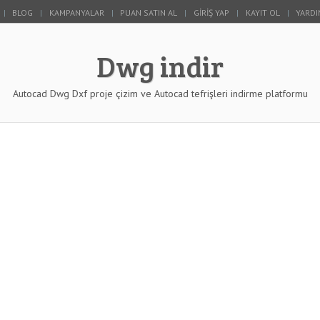
BLOG
KAMPANYALAR
PUAN SATIN AL
GIRIŞ YAP
KAYIT OL
YARDI
Dwg indir
Autocad Dwg Dxf proje çizim ve Autocad tefrişleri indirme platformu