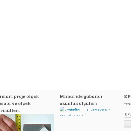
imari proje ölçek
Mimaride yabancı
E P
esabı ve ölçek
uzunluk ölçüleri
Yeni
ormülleri