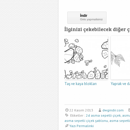
İndir
Giris yapmalisiniz
İlginizi çekebilecek diğer ç
Taş ve kaya blokları
Yaprak ve da
22 Kasım 2013
dwgindir.com
Etiketler :
2d asma sepetli çiçek
,
asma
asma sepetli çiçek şablonu
,
asma sepetli 
Yazı Permalinki