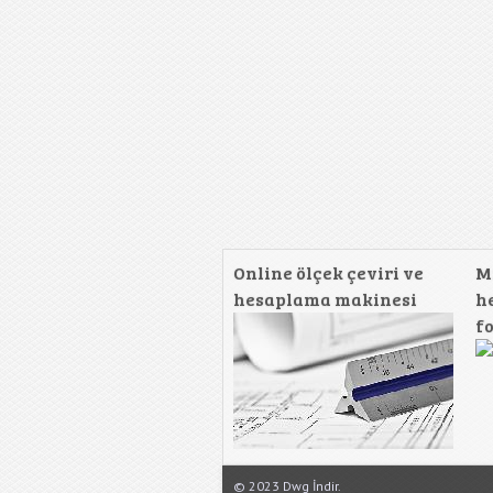
Online ölçek çeviri ve
M
hesaplama makinesi
h
f
© 2023 Dwg İndir.