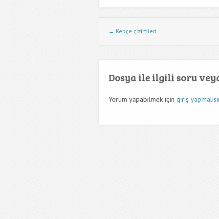
Dwg İndir Yazı Nevigasyonu
←
Kepçe çizimleri
Dosya ile ilgili soru ve
Yorum yapabilmek için
giriş yapmalısı