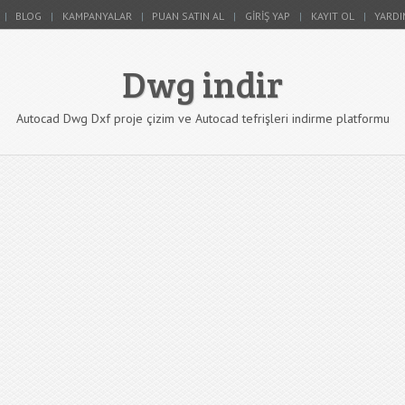
BLOG
KAMPANYALAR
PUAN SATIN AL
GIRIŞ YAP
KAYIT OL
YARDI
Dwg indir
Autocad Dwg Dxf proje çizim ve Autocad tefrişleri indirme platformu