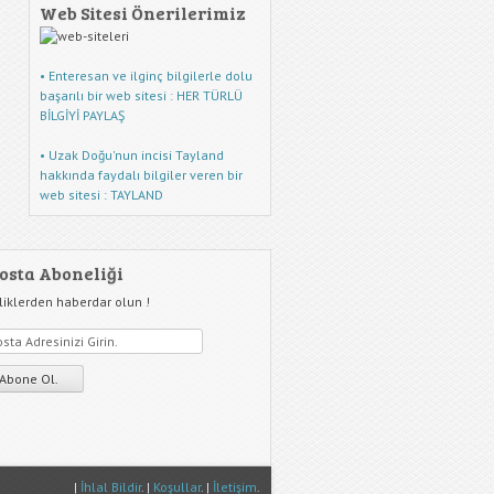
Web Sitesi Önerilerimiz
• Enteresan ve ilginç bilgilerle dolu
başarılı bir web sitesi : HER TÜRLÜ
BİLGİYİ PAYLAŞ
• Uzak Doğu'nun incisi Tayland
hakkında faydalı bilgiler veren bir
web sitesi : TAYLAND
osta Aboneliği
liklerden haberdar olun !
|
İhlal Bildir
. |
Koşullar
. |
İletişim
.