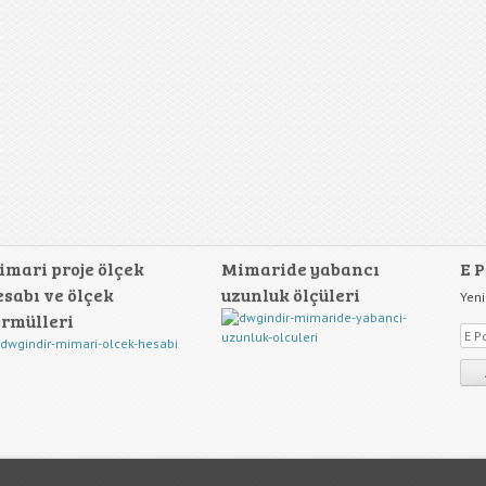
imari proje ölçek
Mimaride yabancı
E P
esabı ve ölçek
uzunluk ölçüleri
Yeni
ormülleri