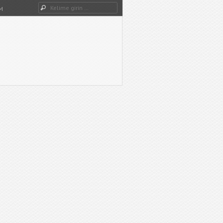
Dwg Ara
M