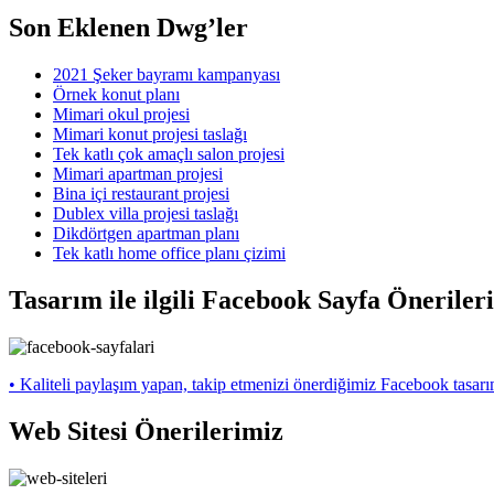
Son Eklenen Dwg’ler
2021 Şeker bayramı kampanyası
Örnek konut planı
Mimari okul projesi
Mimari konut projesi taslağı
Tek katlı çok amaçlı salon projesi
Mimari apartman projesi
Bina içi restaurant projesi
Dublex villa projesi taslağı
Dikdörtgen apartman planı
Tek katlı home office planı çizimi
Tasarım ile ilgili Facebook Sayfa Öneriler
• Kaliteli paylaşım yapan, takip etmenizi önerdiğimiz Facebook tasarı
Web Sitesi Önerilerimiz