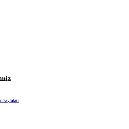
imiz
m sayfaları