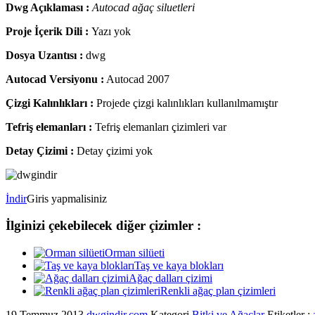
Dwg Açıklaması :
Autocad ağaç siluetleri
Proje İçerik Dili :
Yazı yok
Dosya Uzantısı :
dwg
Autocad Versiyonu :
Autocad 2007
Çizgi Kalınlıkları :
Projede çizgi kalınlıkları kullanılmamıştır
Tefriş elemanları :
Tefriş elemanları çizimleri var
Detay Çizimi :
Detay çizimi yok
İndir
Giris yapmalisiniz
İlginizi çekebilecek diğer çizimler :
Orman silüeti
Taş ve kaya blokları
Ağaç dalları çizimi
Renkli ağaç plan çizimleri
19 Temmuz 2013
dwgindir.com
Kategori
Bitki ve Ağaçlar
Etiketler :