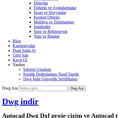
Detaylar
Elektrik ve Aydınlatmalar
İnsan ve Hayvanlar
Kentsel Objeler
Mobilya ve Ekipmanları
Semboller
Spor ve Rekreasyon
Yapı ve Binalar
Blog
Kampanyalar
Puan Satın Al
Giriş Yap
Kayıt Ol
Yardım
Şifremi Unuttum
Kimlik Doğrulaması Nasıl Yapılır
Dwg İndir Güvenlik Sertifikaları
Dwg Ara
Dwg indir
Autocad Dwg Dxf proje çizim ve Autocad te