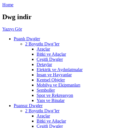
Home
Dwg indir
Yazıyı Gör
Puanlı Dwgler
2 Boyutlu Dwg’ler
Araçlar
Bitki ve Ağaçlar
Çeşitli Dwgler
Detaylar
Elektrik ve Aydınlatmalar
İnsan ve Hayvanlar
Kentsel Objeler
Mobilya ve Ekipmanları
Semboller
Spor ve Rekreasyon
Yapı ve Binalar
Puansız Dwgler
2 Boyutlu Dwg’ler
Araçlar
Bitki ve Ağaçlar
Çeşitli Dwgler