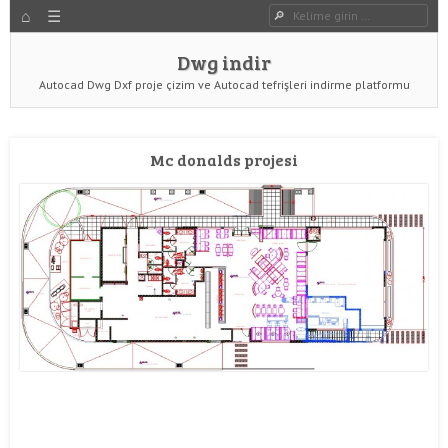
HOME
Dwg indir
Dwg Ara
YAZIYI GÖR
Dwg indir
Autocad Dwg Dxf proje çizim ve Autocad tefrişleri indirme platformu
Mc donalds projesi