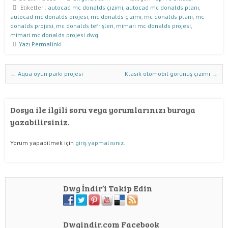
Etiketler :
autocad mc donalds çizimi
,
autocad mc donalds planı
,
autocad mc donalds projesi
,
mc donalds çizimi
,
mc donalds planı
,
mc
donalds projesi
,
mc donalds tefrişleri
,
mimari mc donalds projesi
,
mimari mc donalds projesi dwg
Yazı Permalinki
Dwg İndir Yazı Nevigasyonu
←
Aqua oyun parkı projesi
Klasik otomobil görünüş çizimi
→
Dosya ile ilgili soru veya yorumlarınızı buraya
yazabilirsiniz.
Yorum yapabilmek için
giriş yapmalısınız
.
Dwg İndir’i Takip Edin
Dwgindir.com Facebook