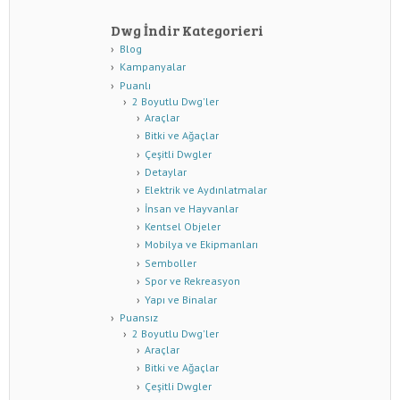
Dwg İndir Kategorieri
Blog
Kampanyalar
Puanlı
2 Boyutlu Dwg'ler
Araçlar
Bitki ve Ağaçlar
Çeşitli Dwgler
Detaylar
Elektrik ve Aydınlatmalar
İnsan ve Hayvanlar
Kentsel Objeler
Mobilya ve Ekipmanları
Semboller
Spor ve Rekreasyon
Yapı ve Binalar
Puansız
2 Boyutlu Dwg'ler
Araçlar
Bitki ve Ağaçlar
Çeşitli Dwgler