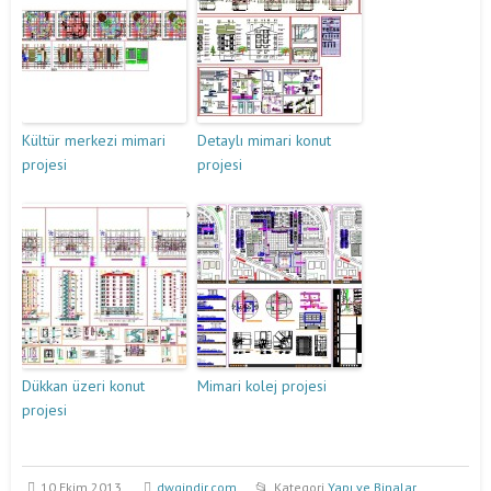
Kültür merkezi mimari
Detaylı mimari konut
projesi
projesi
Dükkan üzeri konut
Mimari kolej projesi
projesi
10 Ekim 2013
dwgindir.com
Kategori
Yapı ve Binalar