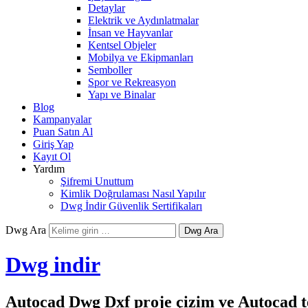
Detaylar
Elektrik ve Aydınlatmalar
İnsan ve Hayvanlar
Kentsel Objeler
Mobilya ve Ekipmanları
Semboller
Spor ve Rekreasyon
Yapı ve Binalar
Blog
Kampanyalar
Puan Satın Al
Giriş Yap
Kayıt Ol
Yardım
Şifremi Unuttum
Kimlik Doğrulaması Nasıl Yapılır
Dwg İndir Güvenlik Sertifikaları
Dwg Ara
Dwg indir
Autocad Dwg Dxf proje çizim ve Autocad te