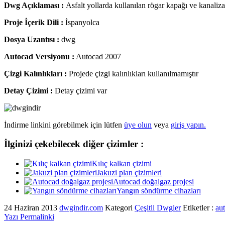
Dwg Açıklaması :
Asfalt yollarda kullanılan rögar kapağı ve kanaliz
Proje İçerik Dili :
İspanyolca
Dosya Uzantısı :
dwg
Autocad Versiyonu :
Autocad 2007
Çizgi Kalınlıkları :
Projede çizgi kalınlıkları kullanılmamıştır
Detay Çizimi :
Detay çizimi var
İndirme linkini görebilmek için lütfen
üye olun
veya
giriş yapın.
İlginizi çekebilecek diğer çizimler :
Kılıç kalkan çizimi
Jakuzi plan çizimleri
Autocad doğalgaz projesi
Yangın söndürme cihazları
24 Haziran 2013
dwgindir.com
Kategori
Çeşitli Dwgler
Etiketler :
au
Yazı Permalinki