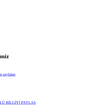
imiz
m sayfaları
ER TÜRLÜ BİLGİYİ PAYLAŞ