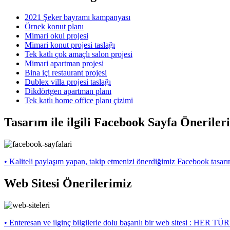
2021 Şeker bayramı kampanyası
Örnek konut planı
Mimari okul projesi
Mimari konut projesi taslağı
Tek katlı çok amaçlı salon projesi
Mimari apartman projesi
Bina içi restaurant projesi
Dublex villa projesi taslağı
Dikdörtgen apartman planı
Tek katlı home office planı çizimi
Tasarım ile ilgili Facebook Sayfa Öneriler
• Kaliteli paylaşım yapan, takip etmenizi önerdiğimiz Facebook tasarı
Web Sitesi Önerilerimiz
• Enteresan ve ilginç bilgilerle dolu başarılı bir web sitesi : H