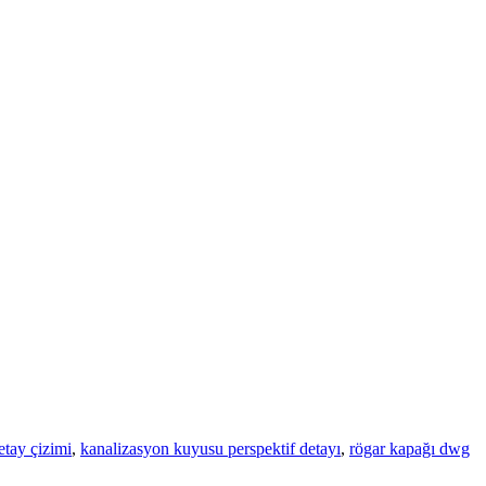
tay çizimi
,
kanalizasyon kuyusu perspektif detayı
,
rögar kapağı dwg