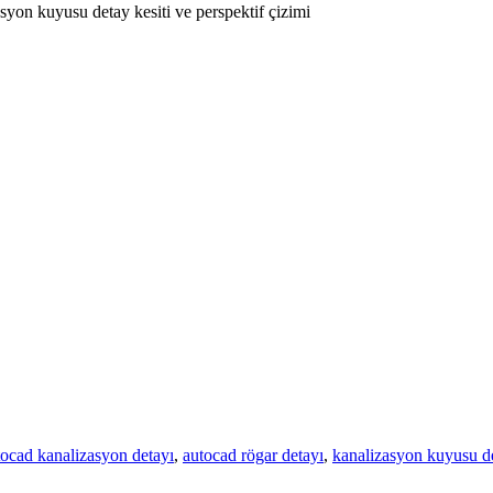
asyon kuyusu detay kesiti ve perspektif çizimi
tocad kanalizasyon detayı
,
autocad rögar detayı
,
kanalizasyon kuyusu de