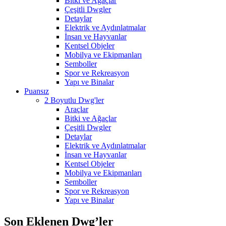
Bitki ve Ağaçlar
Çeşitli Dwgler
Detaylar
Elektrik ve Aydınlatmalar
İnsan ve Hayvanlar
Kentsel Objeler
Mobilya ve Ekipmanları
Semboller
Spor ve Rekreasyon
Yapı ve Binalar
Puansız
2 Boyutlu Dwg'ler
Araçlar
Bitki ve Ağaçlar
Çeşitli Dwgler
Detaylar
Elektrik ve Aydınlatmalar
İnsan ve Hayvanlar
Kentsel Objeler
Mobilya ve Ekipmanları
Semboller
Spor ve Rekreasyon
Yapı ve Binalar
Son Eklenen Dwg’ler