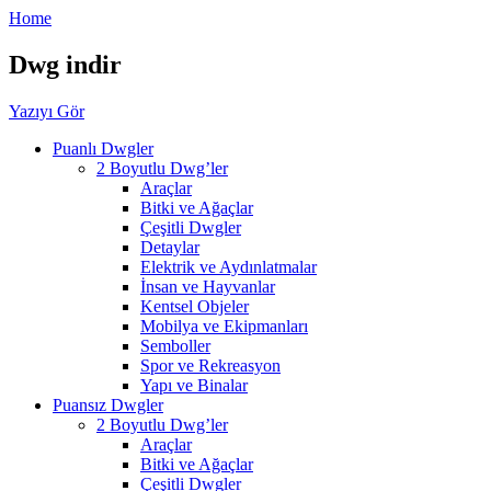
Home
Dwg indir
Yazıyı Gör
Puanlı Dwgler
2 Boyutlu Dwg’ler
Araçlar
Bitki ve Ağaçlar
Çeşitli Dwgler
Detaylar
Elektrik ve Aydınlatmalar
İnsan ve Hayvanlar
Kentsel Objeler
Mobilya ve Ekipmanları
Semboller
Spor ve Rekreasyon
Yapı ve Binalar
Puansız Dwgler
2 Boyutlu Dwg’ler
Araçlar
Bitki ve Ağaçlar
Çeşitli Dwgler