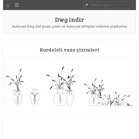
HOME
Dwg indir
Dwg Ara
YAZIYI GÖR
Dwg indir
Autocad Dwg Dxf proje çizim ve Autocad tefrişleri indirme platformu
Kurdeleli vazo çizimleri