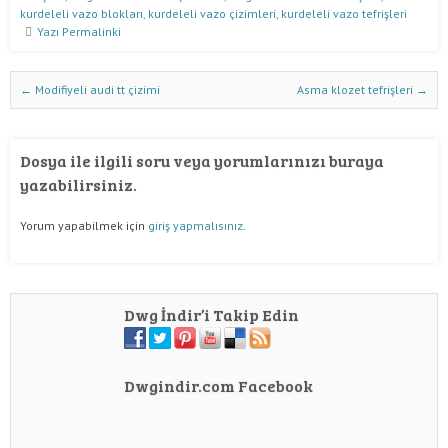
kurdeleli vazo blokları
,
kurdeleli vazo çizimleri
,
kurdeleli vazo tefrişleri
Yazı Permalinki
Dwg İndir Yazı Nevigasyonu
←
Modifiyeli audi tt çizimi
Asma klozet tefrişleri
→
Dosya ile ilgili soru veya yorumlarınızı buraya
yazabilirsiniz.
Yorum yapabilmek için
giriş yapmalısınız
.
Dwg İndir’i Takip Edin
Dwgindir.com Facebook