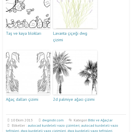
Taş ve kaya blokları
Lavanta çiçeği dwg
çizimi
Ağaç dalları çizimi
2d palmiye ağacı çizimi
10 Ekim 2013
dwgindir.com
Kategori
Bitki ve Ağaçlar
Etiketler :
autocad kurdeleli vazo çizimleri
,
autocad kurdeleli vazo
tefrişleri
,
dwg kurdeleli vazo çizimleri
,
dwg kurdeleli vazo tefrişleri
,