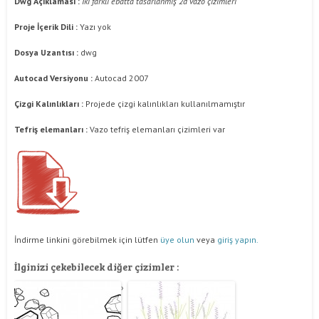
Dwg Açıklaması :
İki farklı ebatta tasarlanmış 2d vazo çizimleri
Proje İçerik Dili :
Yazı yok
Dosya Uzantısı :
dwg
Autocad Versiyonu :
Autocad 2007
Çizgi Kalınlıkları :
Projede çizgi kalınlıkları kullanılmamıştır
Tefriş elemanları :
Vazo tefriş elemanları çizimleri var
İndirme linkini görebilmek için lütfen
üye olun
veya
giriş yapın.
İlginizi çekebilecek diğer çizimler :