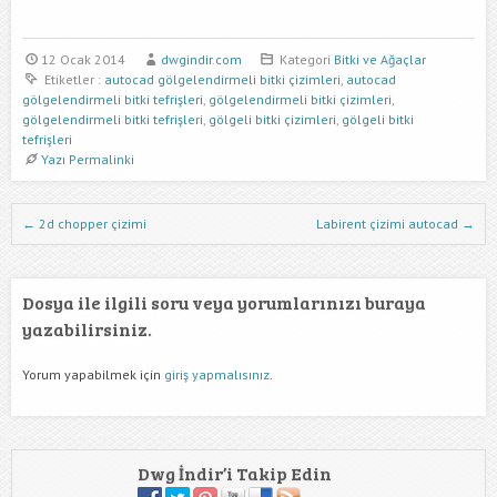
12 Ocak 2014
dwgindir.com
Kategori
Bitki ve Ağaçlar
Etiketler :
autocad gölgelendirmeli bitki çizimleri
,
autocad
gölgelendirmeli bitki tefrişleri
,
gölgelendirmeli bitki çizimleri
,
gölgelendirmeli bitki tefrişleri
,
gölgeli bitki çizimleri
,
gölgeli bitki
tefrişleri
Yazı Permalinki
Dwg İndir Yazı Nevigasyonu
←
2d chopper çizimi
Labirent çizimi autocad
→
Dosya ile ilgili soru veya yorumlarınızı buraya
yazabilirsiniz.
Yorum yapabilmek için
giriş yapmalısınız
.
Dwg İndir’i Takip Edin