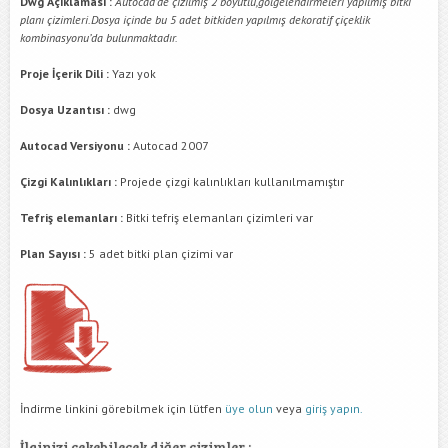
Dwg Açıklaması :
Autocad’de çizilmiş 2 boyutlu,gölgelendirmeleri yapılmış bitki
planı çizimleri.Dosya içinde bu 5 adet bitkiden yapılmış dekoratif çiçeklik
kombinasyonu’da bulunmaktadır.
Proje İçerik Dili :
Yazı yok
Dosya Uzantısı :
dwg
Autocad Versiyonu :
Autocad 2007
Çizgi Kalınlıkları :
Projede çizgi kalınlıkları kullanılmamıştır
Tefriş elemanları :
Bitki tefriş elemanları çizimleri var
Plan Sayısı :
5 adet bitki plan çizimi var
İndirme linkini görebilmek için lütfen
üye olun
veya
giriş yapın.
İlginizi çekebilecek diğer çizimler :