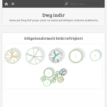
HOME
Dwg indir
Dwg Ara
YAZIYI GÖR
Dwg indir
Autocad Dwg Dxf proje çizim ve Autocad tefrişleri indirme platformu
Gölgelendirmeli bitki tefrişleri