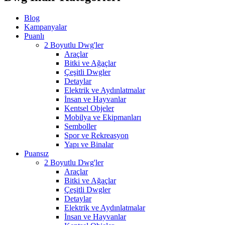
Blog
Kampanyalar
Puanlı
2 Boyutlu Dwg'ler
Araçlar
Bitki ve Ağaçlar
Çeşitli Dwgler
Detaylar
Elektrik ve Aydınlatmalar
İnsan ve Hayvanlar
Kentsel Objeler
Mobilya ve Ekipmanları
Semboller
Spor ve Rekreasyon
Yapı ve Binalar
Puansız
2 Boyutlu Dwg'ler
Araçlar
Bitki ve Ağaçlar
Çeşitli Dwgler
Detaylar
Elektrik ve Aydınlatmalar
İnsan ve Hayvanlar