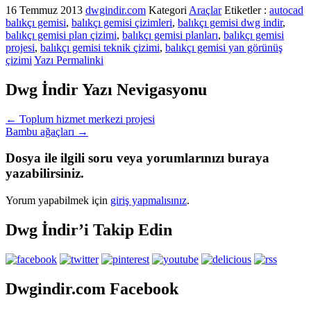
16 Temmuz 2013
dwgindir.com
Kategori
Araçlar
Etiketler :
autocad
balıkçı gemisi
,
balıkçı gemisi çizimleri
,
balıkçı gemisi dwg indir
,
balıkçı gemisi plan çizimi
,
balıkçı gemisi planları
,
balıkçı gemisi
projesi
,
balıkçı gemisi teknik çizimi
,
balıkçı gemisi yan görünüş
çizimi
Yazı Permalinki
Dwg İndir Yazı Nevigasyonu
←
Toplum hizmet merkezi projesi
Bambu ağaçları
→
Dosya ile ilgili soru veya yorumlarınızı buraya
yazabilirsiniz.
Yorum yapabilmek için
giriş yapmalısınız
.
Dwg İndir’i Takip Edin
Dwgindir.com Facebook