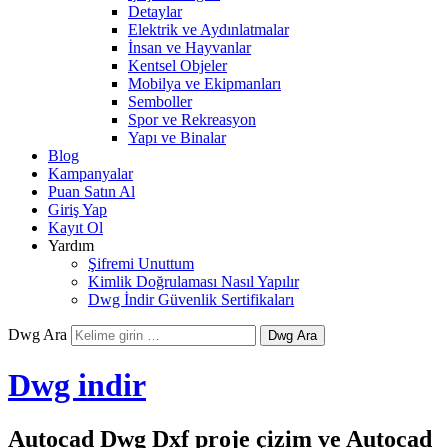
Detaylar
Elektrik ve Aydınlatmalar
İnsan ve Hayvanlar
Kentsel Objeler
Mobilya ve Ekipmanları
Semboller
Spor ve Rekreasyon
Yapı ve Binalar
Blog
Kampanyalar
Puan Satın Al
Giriş Yap
Kayıt Ol
Yardım
Şifremi Unuttum
Kimlik Doğrulaması Nasıl Yapılır
Dwg İndir Güvenlik Sertifikaları
Dwg Ara
Dwg indir
Autocad Dwg Dxf proje çizim ve Autocad