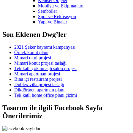
Kentsel Objeler
Mobilya ve Ekipmanları
Semboller
Spor ve Rekreasyon
Yapı ve Binalar
Son Eklenen Dwg’ler
2021 Şeker bayramı kampanyası
Örnek konut planı
Mimari okul projesi
Mimari konut projesi taslağı
Tek katlı çok amaçlı salon projesi
Mimari apartman projesi
Bina içi restaurant projesi
Dublex villa projesi taslağı
Dikdörtgen apartman planı
Tek katlı home office planı çizimi
Tasarım ile ilgili Facebook Sayfa
Önerilerimiz