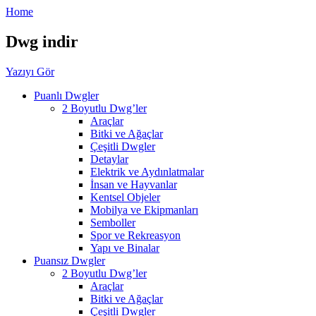
Home
Dwg indir
Yazıyı Gör
Puanlı Dwgler
2 Boyutlu Dwg’ler
Araçlar
Bitki ve Ağaçlar
Çeşitli Dwgler
Detaylar
Elektrik ve Aydınlatmalar
İnsan ve Hayvanlar
Kentsel Objeler
Mobilya ve Ekipmanları
Semboller
Spor ve Rekreasyon
Yapı ve Binalar
Puansız Dwgler
2 Boyutlu Dwg’ler
Araçlar
Bitki ve Ağaçlar
Çeşitli Dwgler