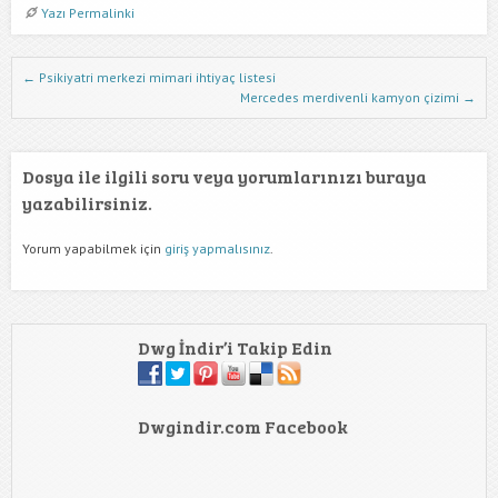
Yazı Permalinki
Dwg İndir Yazı Nevigasyonu
←
Psikiyatri merkezi mimari ihtiyaç listesi
Mercedes merdivenli kamyon çizimi
→
Dosya ile ilgili soru veya yorumlarınızı buraya
yazabilirsiniz.
Yorum yapabilmek için
giriş yapmalısınız
.
Dwg İndir’i Takip Edin
Dwgindir.com Facebook