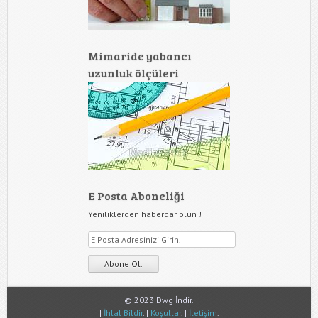
Mimaride yabancı
uzunluk ölçüleri
E Posta Aboneliği
Yeniliklerden haberdar olun !
© 2023 Dwg İndir.
|
İhlal Bildir
. |
Koşullar
. |
İletişim
.