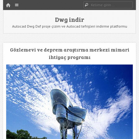
HOME
Dwg indir
Dwg Ara
YAZIYI GÖR
Dwg indir
Autocad Dwg Dxf proje çizim ve Autocad tefrişleri indirme platformu
Gözlemevi ve deprem araştırma merkezi mimari
ihtiyaç programı