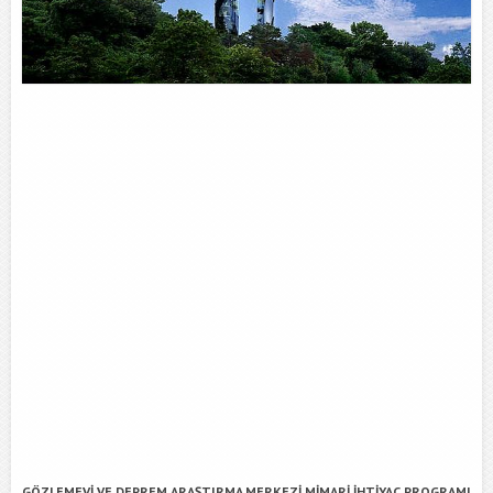
GÖZLEMEVİ VE DEPREM ARAŞTIRMA MERKEZİ MİMARİ İHTİYAÇ PROGRAMI